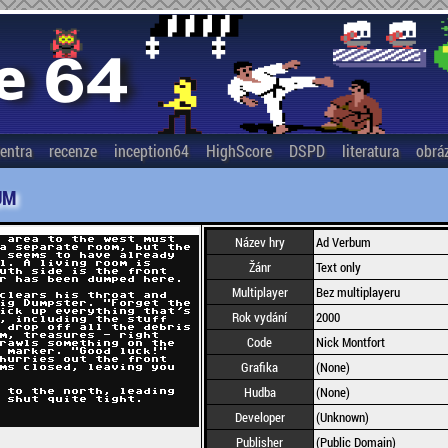
entra
recenze
inception64
HighScore
DSPD
literatura
obrá
UM
Název hry
Ad Verbum
Žánr
Text only
Multiplayer
Bez multiplayeru
Rok vydání
2000
Code
Nick Montfort
Grafika
(None)
Hudba
(None)
Developer
(Unknown)
Publisher
(Public Domain)