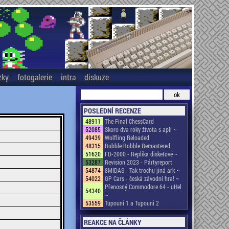
zky
fotogalerie
intra
diskuze
POSLEDNÍ RECENZE
48911
The Final ChessCard
52085
Skoro dva roky života s apli ~
49439
Wolfling Reloaded
48315
Bubble Bobble Remastered
51620
FD-2000 - Replika disketové ~
53287
Revision 2023 - Pártyreport
54874
8MIDAS - Tak trochu jiná ark ~
54022
GP Cars - česká závodní hra! ~
Přenosný Commodore 64 - uHel
54340
~
53559
Tupouni 1 a Tupouni 2
REAKCE NA ČLÁNKY