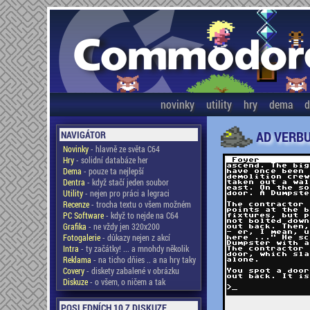
novinky
utility
hry
dema
d
AD VERB
NAVIGÁTOR
Novinky
- hlavně ze světa C64
Hry
- solidní databáze her
Dema
- pouze ta nejlepší
Dentra
- když stačí jeden soubor
Utility
- nejen pro práci a legraci
Recenze
- trocha textu o všem možném
PC Software
- když to nejde na C64
Grafika
- ne vždy jen 320x200
Fotogalerie
- důkazy nejen z akcí
Intra
- ty začátky! ... a mnohdy několik
Reklama
- na ticho dňies .. a na hry taky
Covery
- diskety zabalené v obrázku
Diskuze
- o všem, o ničem a tak
POSLEDNÍCH 10 Z DISKUZE