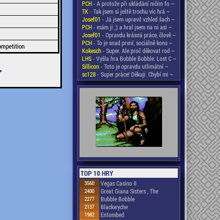
PCH
- A protože při ukládání ničím fo ~
TK
- Tak jsem si ještě trochu víc hrá ~
Josef01
- Já jsem upravil vzhled šach ~
PCH
- mám ji ;) a hral jsem na ni asi ~
Josef01
- Opravdu krásná práce, člově ~
PCH
- To je snad první, sociálně kons ~
ompetition
Kokesch
- Super. Ale proč děkovat rod ~
LHS
- Vyšla hra Bubble Bobble: Lost C ~
Sillicon
- Toto je opravdu utlimátní ~
>
sc128
- Super práce! Děkuji. Chybí mi ~
TOP 10 HRY
3560
Vegas Casino II
2400
Great Giana Sisters , The
2277
Bubble Bobble
2137
Blackwyche
1982
Entombed