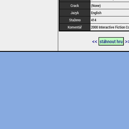
Crack
(None)
Jazyk
English
Staženo
414
Komentář
2000 Interactive Fiction C
<<
>
stáhnout hru