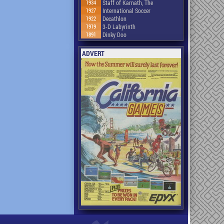
1934
Staff of Karnath, The
1927
International Soccer
1922
Decathlon
1919
3-D Labyrinth
1891
Dinky Doo
ADVERT