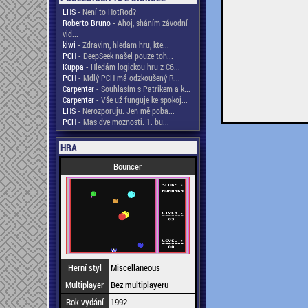
LHS
- Není to HotRod?
Roberto Bruno
- Ahoj, sháním závodní
vid...
kiwi
- Zdravim, hledam hru, kte...
PCH
- DeepSeek našel pouze toh...
Kuppa
- Hledám logickou hru z C6...
PCH
- Mdlý PCH má odzkoušený R...
Carpenter
- Souhlasím s Patrikem a k...
Carpenter
- Vše už funguje ke spokoj...
LHS
- Nerozporuju. Jen mě poba...
PCH
- Mas dve moznosti. 1. bu...
HRA
Bouncer
Herní styl
Miscellaneous
Multiplayer
Bez multiplayeru
Rok vydání
1992