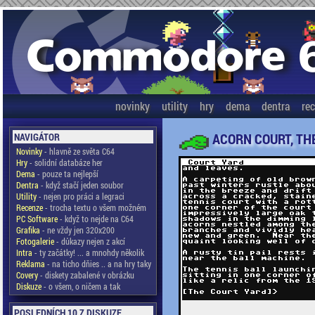
novinky
utility
hry
dema
dentra
re
ACORN COURT, TH
NAVIGÁTOR
Novinky
- hlavně ze světa C64
Hry
- solidní databáze her
Dema
- pouze ta nejlepší
Dentra
- když stačí jeden soubor
Utility
- nejen pro práci a legraci
Recenze
- trocha textu o všem možném
PC Software
- když to nejde na C64
Grafika
- ne vždy jen 320x200
Fotogalerie
- důkazy nejen z akcí
Intra
- ty začátky! ... a mnohdy několik
Reklama
- na ticho dňies .. a na hry taky
Covery
- diskety zabalené v obrázku
Diskuze
- o všem, o ničem a tak
POSLEDNÍCH 10 Z DISKUZE