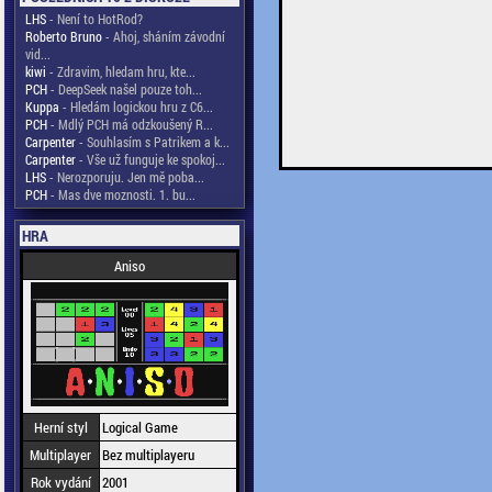
LHS
- Není to HotRod?
Roberto Bruno
- Ahoj, sháním závodní
vid...
kiwi
- Zdravim, hledam hru, kte...
PCH
- DeepSeek našel pouze toh...
Kuppa
- Hledám logickou hru z C6...
PCH
- Mdlý PCH má odzkoušený R...
Carpenter
- Souhlasím s Patrikem a k...
Carpenter
- Vše už funguje ke spokoj...
LHS
- Nerozporuju. Jen mě poba...
PCH
- Mas dve moznosti. 1. bu...
HRA
Aniso
Herní styl
Logical Game
Multiplayer
Bez multiplayeru
Rok vydání
2001