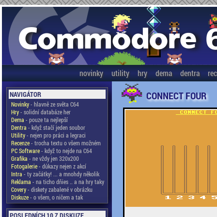
novinky
utility
hry
dema
dentra
re
CONNECT FOUR
NAVIGÁTOR
Novinky
- hlavně ze světa C64
Hry
- solidní databáze her
Dema
- pouze ta nejlepší
Dentra
- když stačí jeden soubor
Utility
- nejen pro práci a legraci
Recenze
- trocha textu o všem možném
PC Software
- když to nejde na C64
Grafika
- ne vždy jen 320x200
Fotogalerie
- důkazy nejen z akcí
Intra
- ty začátky! ... a mnohdy několik
Reklama
- na ticho dňies .. a na hry taky
Covery
- diskety zabalené v obrázku
Diskuze
- o všem, o ničem a tak
POSLEDNÍCH 10 Z DISKUZE