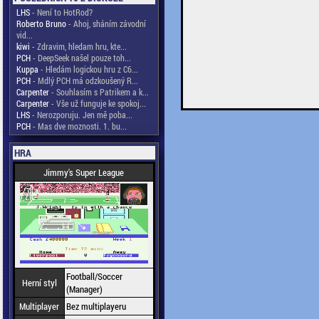
LHS
- Není to HotRod?
Roberto Bruno
- Ahoj, sháním závodní
vid...
kiwi
- Zdravim, hledam hru, kte...
PCH
- DeepSeek našel pouze toh...
Kuppa
- Hledám logickou hru z C6...
PCH
- Mdlý PCH má odzkoušený R...
Carpenter
- Souhlasím s Patrikem a k...
Carpenter
- Vše už funguje ke spokoj...
LHS
- Nerozporuju. Jen mě poba...
PCH
- Mas dve moznosti. 1. bu...
HRA
Jimmy's Super League
Football/Soccer
Herní styl
(Manager)
Multiplayer
Bez multiplayeru