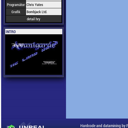
Programátor
Chris Yates
Grafik
Bombjack Ltd.
detail hry
INTRO
Hardcode and datamining by 