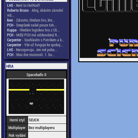
LHS
- Není to HotRod?
Roberto Bruno
- Ahoj, sháním závodní
vid...
kiwi
- Zdravim, hledam hru, kte...
PCH
- DeepSeek našel pouze toh...
Kuppa
- Hledám logickou hru z C6...
PCH
- Mdlý PCH má odzkoušený R...
Carpenter
- Souhlasím s Patrikem a k...
Carpenter
- Vše už funguje ke spokoj...
LHS
- Nerozporuju. Jen mě poba...
PCH
- Mas dve moznosti. 1. bu...
HRA
Spaceballs II
Herní styl
SEUCK
Multiplayer
Bez multiplayeru
Rok vydání