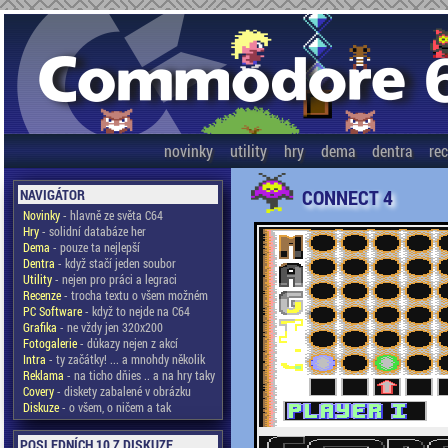
novinky
utility
hry
dema
dentra
re
CONNECT 4
NAVIGÁTOR
Novinky
- hlavně ze světa C64
Hry
- solidní databáze her
Dema
- pouze ta nejlepší
Dentra
- když stačí jeden soubor
Utility
- nejen pro práci a legraci
Recenze
- trocha textu o všem možném
PC Software
- když to nejde na C64
Grafika
- ne vždy jen 320x200
Fotogalerie
- důkazy nejen z akcí
Intra
- ty začátky! ... a mnohdy několik
Reklama
- na ticho dňies .. a na hry taky
Covery
- diskety zabalené v obrázku
Diskuze
- o všem, o ničem a tak
POSLEDNÍCH 10 Z DISKUZE