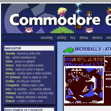
novinky
utility
hry
dema
dentra
re
MICROBALL V - AT
NAVIGÁTOR
Novinky
- hlavně ze světa C64
Hry
- solidní databáze her
Dema
- pouze ta nejlepší
Dentra
- když stačí jeden soubor
Utility
- nejen pro práci a legraci
Recenze
- trocha textu o všem možném
PC Software
- když to nejde na C64
Grafika
- ne vždy jen 320x200
Fotogalerie
- důkazy nejen z akcí
Intra
- ty začátky! ... a mnohdy několik
Reklama
- na ticho dňies .. a na hry taky
Covery
- diskety zabalené v obrázku
Diskuze
- o všem, o ničem a tak
POSLEDNÍCH 10 Z DISKUZE