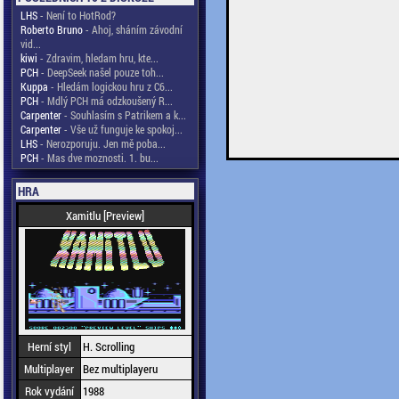
LHS
- Není to HotRod?
Roberto Bruno
- Ahoj, sháním závodní
vid...
kiwi
- Zdravim, hledam hru, kte...
PCH
- DeepSeek našel pouze toh...
Kuppa
- Hledám logickou hru z C6...
PCH
- Mdlý PCH má odzkoušený R...
Carpenter
- Souhlasím s Patrikem a k...
Carpenter
- Vše už funguje ke spokoj...
LHS
- Nerozporuju. Jen mě poba...
PCH
- Mas dve moznosti. 1. bu...
HRA
Xamitlu [Preview]
Herní styl
H. Scrolling
Multiplayer
Bez multiplayeru
Rok vydání
1988