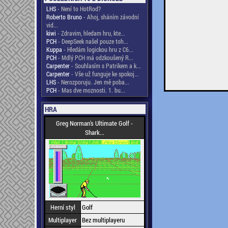
LHS
- Není to HotRod?
Roberto Bruno
- Ahoj, sháním závodní
vid...
kiwi
- Zdravim, hledam hru, kte...
PCH
- DeepSeek našel pouze toh...
Kuppa
- Hledám logickou hru z C6...
PCH
- Mdlý PCH má odzkoušený R...
Carpenter
- Souhlasím s Patrikem a k...
Carpenter
- Vše už funguje ke spokoj...
LHS
- Nerozporuju. Jen mě poba...
PCH
- Mas dve moznosti. 1. bu...
HRA
Greg Norman's Ultimate Golf -
Shark...
Herní styl
Golf
Multiplayer
Bez multiplayeru