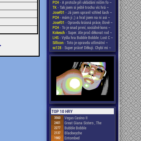
PCH
- A protože při ukládání ničím fo ~
TK
- Tak jsem si ještě trochu víc hrá ~
Josef01
- Já jsem upravil vzhled šach ~
PCH
- mám ji ;) a hral jsem na ni asi ~
Josef01
- Opravdu krásná práce, člově ~
PCH
- To je snad první, sociálně kons ~
Kokesch
- Super. Ale proč děkovat rod ~
LHS
- Vyšla hra Bubble Bobble: Lost C ~
Sillicon
- Toto je opravdu utlimátní ~
>
sc128
- Super práce! Děkuji. Chybí mi ~
TOP 10 HRY
3560
Vegas Casino II
2401
Great Giana Sisters , The
2277
Bubble Bobble
2137
Blackwyche
1982
Entombed