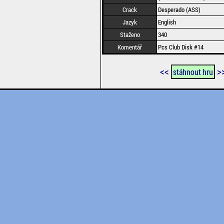
Crack
Desperado (ASS)
Jazyk
English
Staženo
340
Komentář
Pcs Club Disk #14
<<
>
stáhnout hru