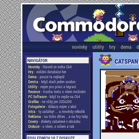
novinky
utility
hry
dema
d
CATSPAN 
NAVIGÁTOR
Novinky
- hlavně ze světa C64
Hry
- solidní databáze her
Dema
- pouze ta nejlepší
Dentra
- když stačí jeden soubor
Utility
- nejen pro práci a legraci
Recenze
- trocha textu o všem možném
PC Software
- když to nejde na C64
Grafika
- ne vždy jen 320x200
Fotogalerie
- důkazy nejen z akcí
Intra
- ty začátky! ... a mnohdy několik
Reklama
- na ticho dňies .. a na hry taky
Covery
- diskety zabalené v obrázku
Diskuze
- o všem, o ničem a tak
POSLEDNÍCH 10 Z DISKUZE