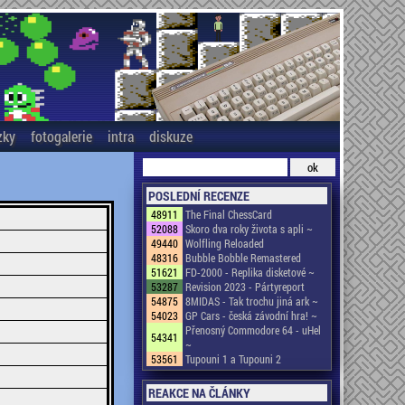
zky
fotogalerie
intra
diskuze
POSLEDNÍ RECENZE
48911
The Final ChessCard
52088
Skoro dva roky života s apli ~
49440
Wolfling Reloaded
48316
Bubble Bobble Remastered
51621
FD-2000 - Replika disketové ~
53287
Revision 2023 - Pártyreport
54875
8MIDAS - Tak trochu jiná ark ~
54023
GP Cars - česká závodní hra! ~
Přenosný Commodore 64 - uHel
54341
~
53561
Tupouni 1 a Tupouni 2
REAKCE NA ČLÁNKY