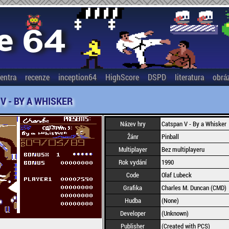
entra
recenze
inception64
HighScore
DSPD
literatura
obrá
V - BY A WHISKER
Název hry
Catspan V - By a Whisker
Žánr
Pinball
Multiplayer
Bez multiplayeru
Rok vydání
1990
Code
Olaf Lubeck
Grafika
Charles M. Duncan (CMD)
Hudba
(None)
Developer
(Unknown)
Publisher
(Created with PCS)