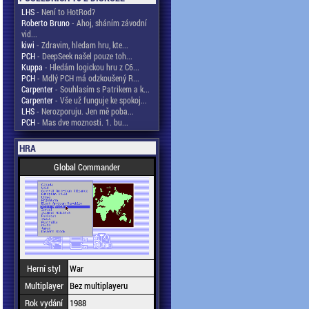
LHS
- Není to HotRod?
Roberto Bruno
- Ahoj, sháním závodní
vid...
kiwi
- Zdravim, hledam hru, kte...
PCH
- DeepSeek našel pouze toh...
Kuppa
- Hledám logickou hru z C6...
PCH
- Mdlý PCH má odzkoušený R...
Carpenter
- Souhlasím s Patrikem a k...
Carpenter
- Vše už funguje ke spokoj...
LHS
- Nerozporuju. Jen mě poba...
PCH
- Mas dve moznosti. 1. bu...
HRA
Global Commander
Herní styl
War
Multiplayer
Bez multiplayeru
Rok vydání
1988