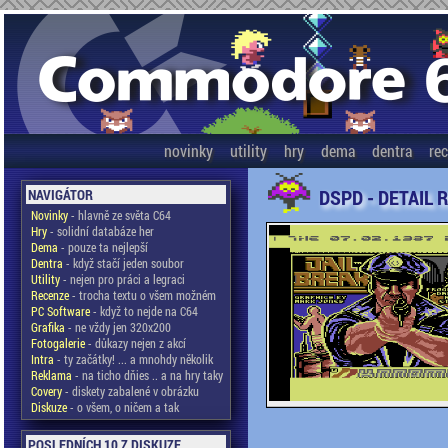
novinky
utility
hry
dema
dentra
re
DSPD - DETAIL 
NAVIGÁTOR
Novinky
- hlavně ze světa C64
Hry
- solidní databáze her
Dema
- pouze ta nejlepší
Dentra
- když stačí jeden soubor
Utility
- nejen pro práci a legraci
Recenze
- trocha textu o všem možném
PC Software
- když to nejde na C64
Grafika
- ne vždy jen 320x200
Fotogalerie
- důkazy nejen z akcí
Intra
- ty začátky! ... a mnohdy několik
Reklama
- na ticho dňies .. a na hry taky
Covery
- diskety zabalené v obrázku
Diskuze
- o všem, o ničem a tak
POSLEDNÍCH 10 Z DISKUZE