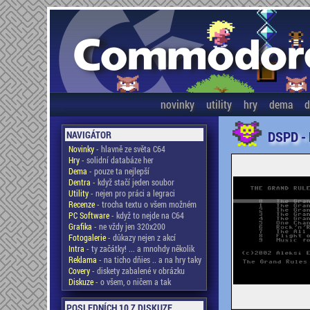
novinky
utility
hry
dema
d
DSPD -
NAVIGÁTOR
Novinky
- hlavně ze světa C64
Hry
- solidní databáze her
Dema
- pouze ta nejlepší
Dentra
- když stačí jeden soubor
Utility
- nejen pro práci a legraci
Recenze
- trocha textu o všem možném
PC Software
- když to nejde na C64
Grafika
- ne vždy jen 320x200
Fotogalerie
- důkazy nejen z akcí
Intra
- ty začátky! ... a mnohdy několik
Reklama
- na ticho dňies .. a na hry taky
Covery
- diskety zabalené v obrázku
Diskuze
- o všem, o ničem a tak
POSLEDNÍCH 10 Z DISKUZE