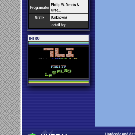
Phillip W. Dennis &
Programátor
Greg...
Grafik
(Unknown)
detail hry
INTRO
Hardcode and dat