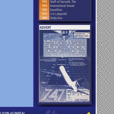
1933
Staff of Karnath, The
1924
International Soccer
1920
Decathlon
1919
3-D Labyrinth
1889
Dinky Doo
ADVERT
ILLICON of UNREAL