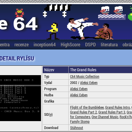
entra
recenze
inception64
HighScore
DSPD
literatura
obrá
 DETAIL RYLÍSU
Název
The Grand Rules
Typ
C64 Music Collection
Vydal
2002 /
Aleksi Eeben
Program
Aleksi Eeben
Hudba
Aleksi Eeben
Grafika
Flight of the Bumblebee
,
Grand Rules Intro
,
Grand Rules Part 2
,
Grand Rules Part 3
,
Gra
SID(y)
for Computers
,
One Channel Music
,
Rock'n'Ro
Family Stomp
Download
Stáhnout