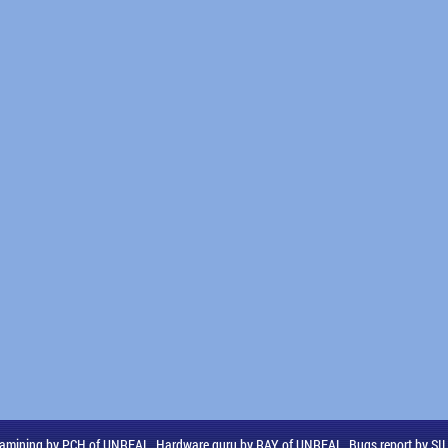
amining by PCH of UNREAL, Hardware guru by RAY of UNREAL, Bugs report by S