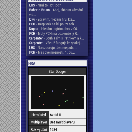
LHS
- Není to HotRod?
Roberto Bruno
- Ahoj, sháním závodní
vid...
kiwi
- Zdravim, hledam hru, kte...
PCH
- DeepSeek našel pouze toh...
Kuppa
- Hledám logickou hru z C6...
PCH
- Mdlý PCH má odzkoušený R...
Carpenter
- Souhlasím s Patrikem a k...
Carpenter
- Vše už funguje ke spokoj...
LHS
- Nerozporuju. Jen mě poba...
PCH
- Mas dve moznosti. 1. bu...
HRA
Star Dodger
Herní styl
Avoid it
Multiplayer
Bez multiplayeru
Rok vydání
1984