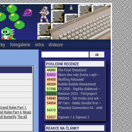
zky
fotogalerie
intra
diskuze
POSLEDNÍ RECENZE
48880
The Final ChessCard
52052
Skoro dva roky života s apli ~
49408
Wolfling Reloaded
48269
Bubble Bobble Remastered
51598
FD-2000 - Replika disketové ~
53254
Revision 2023 - Pártyreport
54840
8MIDAS - Tak trochu jiná ark ~
54004
GP Cars - česká závodní hra! ~
Grand Rules Part 1
,
Přenosný Commodore 64 - uHel
54310
nd Rules Part 4
,
Music
~
ll Butterfly
,
The All
53527
Tupouni 1 a Tupouni 2
REAKCE NA ČLÁNKY