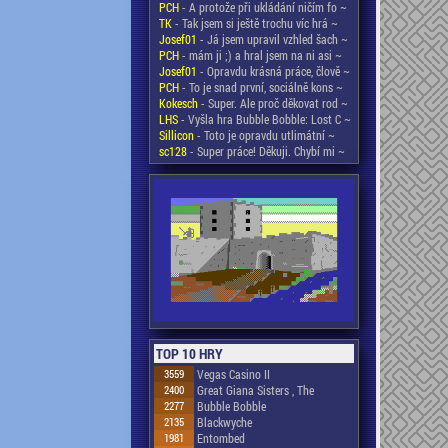
PCH
- A protože při ukládání ničím fo ~
TK
- Tak jsem si ještě trochu víc hrá ~
Josef01
- Já jsem upravil vzhled šach ~
PCH
- mám ji ;) a hral jsem na ni asi ~
Josef01
- Opravdu krásná práce, člově ~
PCH
- To je snad první, sociálně kons ~
Kokesch
- Super. Ale proč děkovat rod ~
LHS
- Vyšla hra Bubble Bobble: Lost C ~
Sillicon
- Toto je opravdu utlimátní ~
sc128
- Super práce! Děkuji. Chybí mi ~
TOP 10 HRY
3559
Vegas Casino II
2400
Great Giana Sisters , The
2277
Bubble Bobble
2135
Blackwyche
1981
Entombed