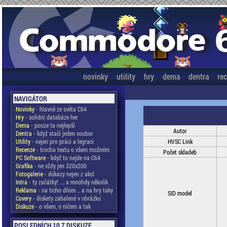
novinky
utility
hry
dema
dentra
re
NAVIGÁTOR
Novinky
- hlavně ze světa C64
Hry
- solidní databáze her
Dema
- pouze ta nejlepší
Autor
Dentra
- když stačí jeden soubor
Utility
- nejen pro práci a legraci
HVSC Link
Recenze
- trocha textu o všem možném
Počet skladeb
PC Software
- když to nejde na C64
Grafika
- ne vždy jen 320x200
Fotogalerie
- důkazy nejen z akcí
Intra
- ty začátky! ... a mnohdy několik
Reklama
- na ticho dňies .. a na hry taky
SID model
Covery
- diskety zabalené v obrázku
Diskuze
- o všem, o ničem a tak
POSLEDNÍCH 10 Z DISKUZE