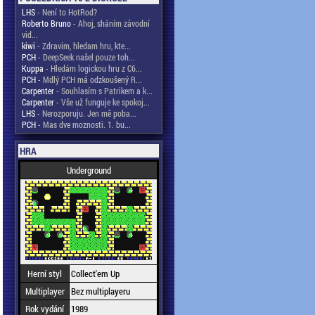
LHS
- Není to HotRod?
Roberto Bruno
- Ahoj, sháním závodní
vid...
kiwi
- Zdravim, hledam hru, kte...
PCH
- DeepSeek našel pouze toh...
Kuppa
- Hledám logickou hru z C6...
PCH
- Mdlý PCH má odzkoušený R...
Carpenter
- Souhlasím s Patrikem a k...
Carpenter
- Vše už funguje ke spokoj...
LHS
- Nerozporuju. Jen mě poba...
PCH
- Mas dve moznosti. 1. bu...
HRA
Underground
Herní styl
Collect'em Up
Multiplayer
Bez multiplayeru
Rok vydání
1989