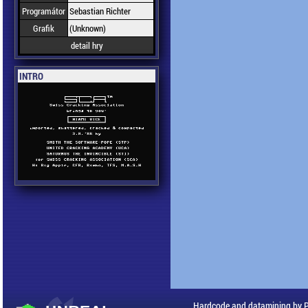
Programátor
Sebastian Richter
Grafik
(Unknown)
detail hry
INTRO
Hardcode and datamining by 