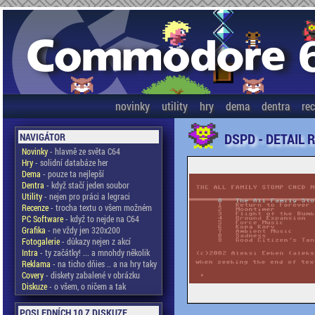
novinky
utility
hry
dema
dentra
re
DSPD - DETAIL 
NAVIGÁTOR
Novinky
- hlavně ze světa C64
Hry
- solidní databáze her
Dema
- pouze ta nejlepší
Dentra
- když stačí jeden soubor
Utility
- nejen pro práci a legraci
Recenze
- trocha textu o všem možném
PC Software
- když to nejde na C64
Grafika
- ne vždy jen 320x200
Fotogalerie
- důkazy nejen z akcí
Intra
- ty začátky! ... a mnohdy několik
Reklama
- na ticho dňies .. a na hry taky
Covery
- diskety zabalené v obrázku
Diskuze
- o všem, o ničem a tak
POSLEDNÍCH 10 Z DISKUZE