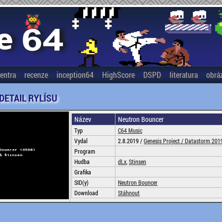
entra
recenze
inception64
HighScore
DSPD
literatura
obrá
 DETAIL RYLÍSU
Název
Neutron Bouncer
Typ
C64 Music
Vydal
2.8.2019 /
Genesis Project /
Datastorm 201
Program
Hudba
dLx
,
Stinsen
Grafika
SID(y)
Neutron Bouncer
Download
Stáhnout