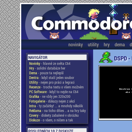
novinky
utility
hry
dema
d
DSPD -
NAVIGÁTOR
Novinky
- hlavně ze světa C64
Hry
- solidní databáze her
Dema
- pouze ta nejlepší
Dentra
- když stačí jeden soubor
Utility
- nejen pro práci a legraci
Recenze
- trocha textu o všem možném
PC Software
- když to nejde na C64
Grafika
- ne vždy jen 320x200
Fotogalerie
- důkazy nejen z akcí
Intra
- ty začátky! ... a mnohdy několik
Reklama
- na ticho dňies .. a na hry taky
Covery
- diskety zabalené v obrázku
Diskuze
- o všem, o ničem a tak
POSLEDNÍCH 10 Z DISKUZE