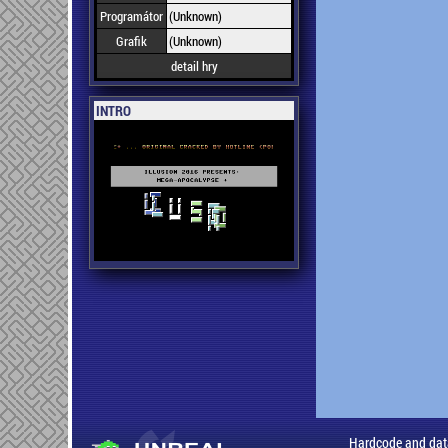
Programátor
(Unknown)
Grafik
(Unknown)
detail hry
INTRO
Hardcode and dat