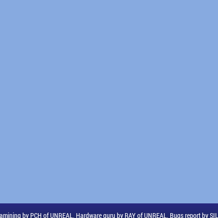
amining by PCH of UNREAL, Hardware guru by RAY of UNREAL, Bugs report by S