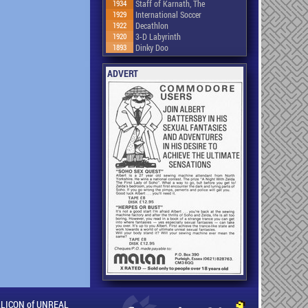
1934
Staff of Karnath, The
1929
International Soccer
1922
Decathlon
1920
3-D Labyrinth
1893
Dinky Doo
ADVERT
ILLICON of UNREAL