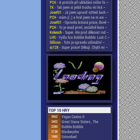
PCH
- A protože při ukládání ničím fo ~
TK
- Tak jsem si ještě trochu víc hrá ~
Josef01
- Já jsem upravil vzhled šach ~
PCH
- mám ji ;) a hral jsem na ni asi ~
Josef01
- Opravdu krásná práce, člově ~
PCH
- To je snad první, sociálně kons ~
Kokesch
- Super. Ale proč děkovat rod ~
LHS
- Vyšla hra Bubble Bobble: Lost C ~
Sillicon
- Toto je opravdu utlimátní ~
sc128
- Super práce! Děkuji. Chybí mi ~
TOP 10 HRY
3562
Vegas Casino II
2402
Great Giana Sisters , The
2280
Bubble Bobble
2138
Blackwyche
1985
Entombed