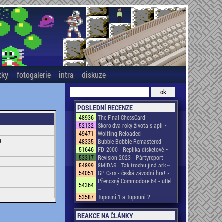
zky
fotogalerie
intra
diskuze
POSLEDNÍ RECENZE
48936
The Final ChessCard
52132
Skoro dva roky života s apli ~
49471
Wolfling Reloaded
9
48335
Bubble Bobble Remastered
51646
FD-2000 - Replika disketové ~
53317
Revision 2023 - Pártyreport
54899
8MIDAS - Tak trochu jiná ark ~
54051
GP Cars - česká závodní hra! ~
Přenosný Commodore 64 - uHel
54364
~
53587
Tupouni 1 a Tupouni 2
REAKCE NA ČLÁNKY