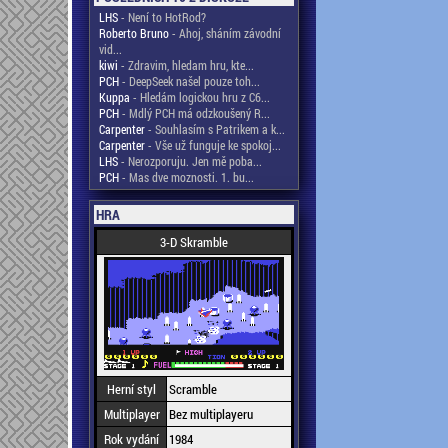
LHS
- Není to HotRod?
Roberto Bruno
- Ahoj, sháním závodní
vid...
kiwi
- Zdravim, hledam hru, kte...
PCH
- DeepSeek našel pouze toh...
Kuppa
- Hledám logickou hru z C6...
PCH
- Mdlý PCH má odzkoušený R...
Carpenter
- Souhlasím s Patrikem a k...
Carpenter
- Vše už funguje ke spokoj...
LHS
- Nerozporuju. Jen mě poba...
PCH
- Mas dve moznosti. 1. bu...
HRA
3-D Skramble
Herní styl
Scramble
Multiplayer
Bez multiplayeru
Rok vydání
1984