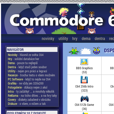
novinky
utility
hry
dema
dentra
re
DSPD
NAVIGÁTOR
Novinky
- hlavně ze světa C64
Hry
- solidní databáze her
Dema
- pouze ta nejlepší
Dentra
- když stačí jeden soubor
BBS Graphics
BB
Utility
- nejen pro práci a legraci
(53)
Recenze
- trocha textu o všem možném
PC Software
- když to nejde na C64
Grafika
- ne vždy jen 320x200
C64 256b Intro
C6
Fotogalerie
- důkazy nejen z akcí
(323)
Intra
- ty začátky! ... a mnohdy několik
Reklama
- na ticho dňies .. a na hry taky
Covery
- diskety zabalené v obrázku
Diskuze
- o všem, o ničem a tak
C64 512b Game
C64
(36)
POSLEDNÍCH 10 Z DISKUZE