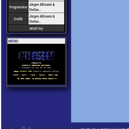
Jürgen Aßmann &
Programátor
Stefan...
Jürgen Aßmann &
Grafik
Stefan...
detail hry
INTRO