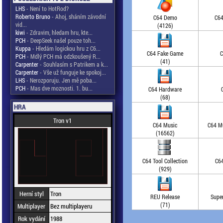
LHS
- Není to HotRod?
Roberto Bruno
- Ahoj, sháním závodní
C64 Demo
C64
vid...
(4126)
kiwi
- Zdravim, hledam hru, kte...
PCH
- DeepSeek našel pouze toh...
Kuppa
- Hledám logickou hru z C6...
C64 Fake Game
C
PCH
- Mdlý PCH má odzkoušený R...
(41)
Carpenter
- Souhlasím s Patrikem a k...
Carpenter
- Vše už funguje ke spokoj...
LHS
- Nerozporuju. Jen mě poba...
PCH
- Mas dve moznosti. 1. bu...
C64 Hardware
(68)
HRA
Tron v1
C64 Music
C64 Mu
(16562)
C64 Tool Collection
C64
(929)
Herní styl
Tron
REU Release
Supe
(71)
Multiplayer
Bez multiplayeru
Rok vydání
1988