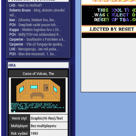
LHS
- Není to HotRod?
Roberto Bruno
- Ahoj, sháním závodní
vid...
kiwi
- Zdravim, hledam hru, kte...
PCH
- DeepSeek našel pouze toh...
Kuppa
- Hledám logickou hru z C6...
PCH
- Mdlý PCH má odzkoušený R...
Carpenter
- Souhlasím s Patrikem a k...
Carpenter
- Vše už funguje ke spokoj...
LHS
- Nerozporuju. Jen mě poba...
PCH
- Mas dve moznosti. 1. bu...
HRA
Curse of Volcan, The
Herní styl
Graphic(Hi-Res)/Text
Multiplayer
Bez multiplayeru
Rok vydání
1993