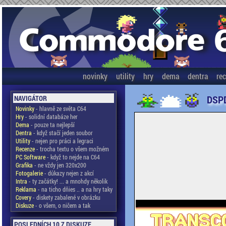
novinky
utility
hry
dema
dentra
re
DSPD
NAVIGÁTOR
Novinky
- hlavně ze světa C64
Hry
- solidní databáze her
Dema
- pouze ta nejlepší
Dentra
- když stačí jeden soubor
Utility
- nejen pro práci a legraci
Recenze
- trocha textu o všem možném
PC Software
- když to nejde na C64
Grafika
- ne vždy jen 320x200
Fotogalerie
- důkazy nejen z akcí
Intra
- ty začátky! ... a mnohdy několik
Reklama
- na ticho dňies .. a na hry taky
Covery
- diskety zabalené v obrázku
Diskuze
- o všem, o ničem a tak
POSLEDNÍCH 10 Z DISKUZE