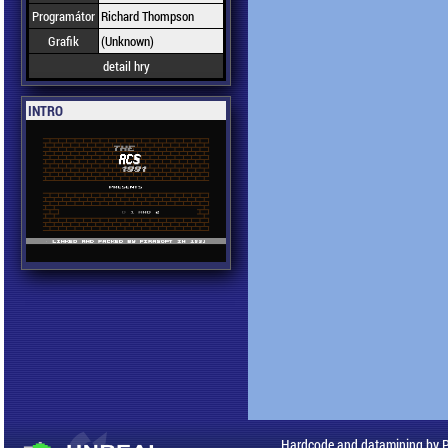
Programátor
Richard Thompson
Grafik
(Unknown)
detail hry
INTRO
Hardcode and datamining by 