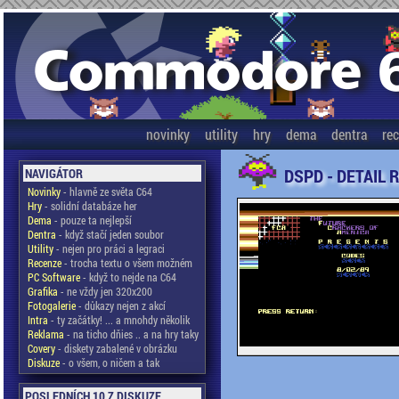
novinky
utility
hry
dema
dentra
re
DSPD - DETAIL 
NAVIGÁTOR
Novinky
- hlavně ze světa C64
Hry
- solidní databáze her
Dema
- pouze ta nejlepší
Dentra
- když stačí jeden soubor
Utility
- nejen pro práci a legraci
Recenze
- trocha textu o všem možném
PC Software
- když to nejde na C64
Grafika
- ne vždy jen 320x200
Fotogalerie
- důkazy nejen z akcí
Intra
- ty začátky! ... a mnohdy několik
Reklama
- na ticho dňies .. a na hry taky
Covery
- diskety zabalené v obrázku
Diskuze
- o všem, o ničem a tak
POSLEDNÍCH 10 Z DISKUZE