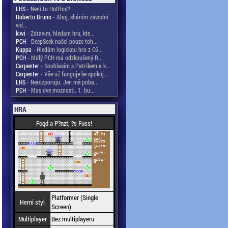
LHS
- Není to HotRod?
Roberto Bruno
- Ahoj, sháním závodní
vid...
kiwi
- Zdravim, hledam hru, kte...
PCH
- DeepSeek našel pouze toh...
Kuppa
- Hledám logickou hru z C6...
PCH
- Mdlý PCH má odzkoušený R...
Carpenter
- Souhlasím s Patrikem a k...
Carpenter
- Vše už funguje ke spokoj...
LHS
- Nerozporuju. Jen mě poba...
PCH
- Mas dve moznosti. 1. bu...
HRA
Fogd a P?nzt, ?s Fuss!
Platformer (Single
Herní styl
Screen)
Multiplayer
Bez multiplayeru