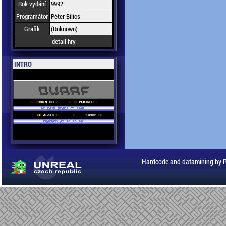
Rok vydání
9992
Programátor
Péter Bilics
Grafik
(Unknown)
detail hry
INTRO
Hardcode and datamining by 