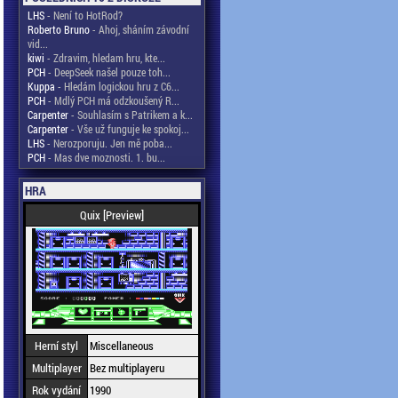
LHS
- Není to HotRod?
Roberto Bruno
- Ahoj, sháním závodní
vid...
kiwi
- Zdravim, hledam hru, kte...
PCH
- DeepSeek našel pouze toh...
Kuppa
- Hledám logickou hru z C6...
PCH
- Mdlý PCH má odzkoušený R...
Carpenter
- Souhlasím s Patrikem a k...
Carpenter
- Vše už funguje ke spokoj...
LHS
- Nerozporuju. Jen mě poba...
PCH
- Mas dve moznosti. 1. bu...
HRA
Quix [Preview]
Herní styl
Miscellaneous
Multiplayer
Bez multiplayeru
Rok vydání
1990