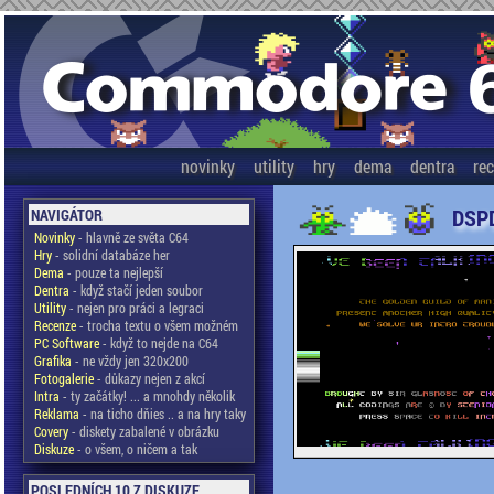
novinky
utility
hry
dema
dentra
re
DSPD
NAVIGÁTOR
Novinky
- hlavně ze světa C64
Hry
- solidní databáze her
Dema
- pouze ta nejlepší
Dentra
- když stačí jeden soubor
Utility
- nejen pro práci a legraci
Recenze
- trocha textu o všem možném
PC Software
- když to nejde na C64
Grafika
- ne vždy jen 320x200
Fotogalerie
- důkazy nejen z akcí
Intra
- ty začátky! ... a mnohdy několik
Reklama
- na ticho dňies .. a na hry taky
Covery
- diskety zabalené v obrázku
Diskuze
- o všem, o ničem a tak
POSLEDNÍCH 10 Z DISKUZE