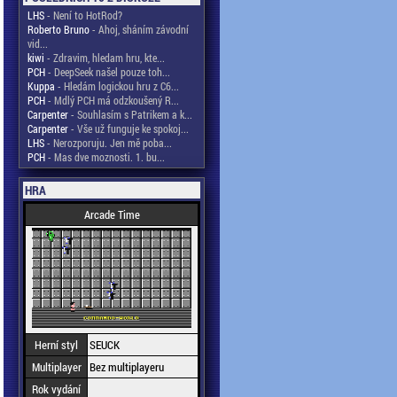
LHS
- Není to HotRod?
Roberto Bruno
- Ahoj, sháním závodní
vid...
kiwi
- Zdravim, hledam hru, kte...
PCH
- DeepSeek našel pouze toh...
Kuppa
- Hledám logickou hru z C6...
PCH
- Mdlý PCH má odzkoušený R...
Carpenter
- Souhlasím s Patrikem a k...
Carpenter
- Vše už funguje ke spokoj...
LHS
- Nerozporuju. Jen mě poba...
PCH
- Mas dve moznosti. 1. bu...
HRA
Arcade Time
Herní styl
SEUCK
Multiplayer
Bez multiplayeru
Rok vydání