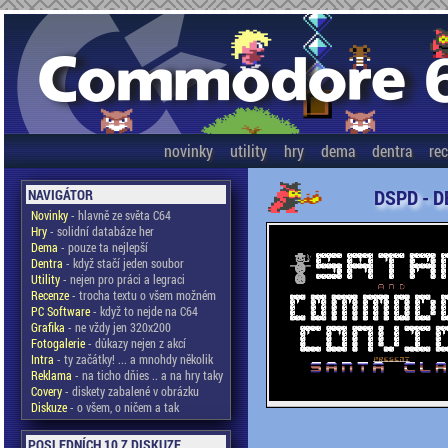
novinky
utility
hry
dema
dentra
re
DSPD - D
NAVIGÁTOR
Novinky
- hlavně ze světa C64
Hry
- solidní databáze her
Dema
- pouze ta nejlepší
Dentra
- když stačí jeden soubor
Utility
- nejen pro práci a legraci
Recenze
- trocha textu o všem možném
PC Software
- když to nejde na C64
Grafika
- ne vždy jen 320x200
Fotogalerie
- důkazy nejen z akcí
Intra
- ty začátky! ... a mnohdy několik
Reklama
- na ticho dňies .. a na hry taky
Covery
- diskety zabalené v obrázku
Diskuze
- o všem, o ničem a tak
POSLEDNÍCH 10 Z DISKUZE