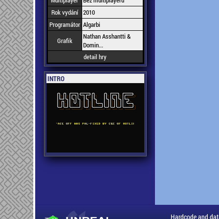
Multiplayer
Bez multiplayeru
Rok vydání
2010
Programátor
Algarbi
Nathan Asshantti &
Grafik
Domin...
detail hry
INTRO
Hardcode and dat