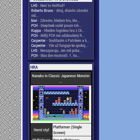
LHS
- Není to HotRod?
Roberto Bruno
- Ahoj, sháním závodní
vid...
kiwi
- Zdravim, hledam hru, kte...
PCH
- DeepSeek našel pouze toh...
Kuppa
- Hledám logickou hru z C6...
PCH
- Mdlý PCH má odzkoušený R...
Carpenter
- Souhlasím s Patrikem a k...
Carpenter
- Vše už funguje ke spokoj...
LHS
- Nerozporuju. Jen mě poba...
PCH
- Mas dve moznosti. 1. bu...
HRA
Nanako in Classic Japanese Monster
...
Platformer (Single
Herní styl
Screen)