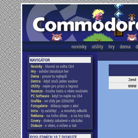
novinky
utility
hry
dema
d
NAVIGÁTOR
Novinky
- hlavně ze světa C64
Hry
- solidní databáze her
Dema
- pouze ta nejlepší
Země
Dentra
- když stačí jeden soubor
Utility
- nejen pro práci a legraci
WWW
Recenze
- trocha textu o všem možném
PC Software
- když to nejde na C64
Grafika
- ne vždy jen 320x200
Fotogalerie
- důkazy nejen z akcí
Intra
- ty začátky! ... a mnohdy několik
Reklama
- na ticho dňies .. a na hry taky
Covery
- diskety zabalené v obrázku
Diskuze
- o všem, o ničem a tak
POSLEDNÍCH 10 Z DISKUZE