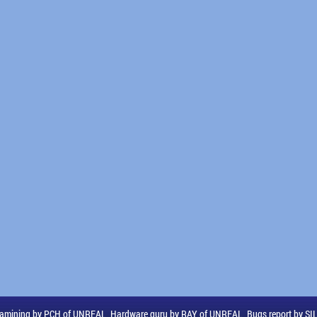
amining by PCH of UNREAL, Hardware guru by RAY of UNREAL, Bugs report by S