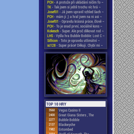
PCH
- A protože při ukládání ničím fo ~
TK
- Tak jsem si ještě trochu víc hrá ~
Josef01
- Já jsem upravil vzhled šach ~
PCH
- mám ji ;) a hral jsem na ni asi ~
Josef01
- Opravdu krásná práce, člově ~
PCH
- To je snad první, sociálně kons ~
Kokesch
- Super. Ale proč děkovat rod ~
LHS
- Vyšla hra Bubble Bobble: Lost C ~
Sillicon
- Toto je opravdu utlimátní ~
sc128
- Super práce! Děkuji. Chybí mi ~
TOP 10 HRY
3560
Vegas Casino II
2400
Great Giana Sisters , The
2277
Bubble Bobble
2137
Blackwyche
1982
Entombed
1934
Staff of Karnath, The