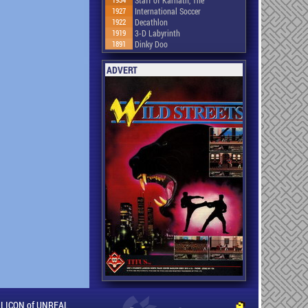
1927
International Soccer
1922
Decathlon
1919
3-D Labyrinth
1891
Dinky Doo
ADVERT
ILLICON of UNREAL