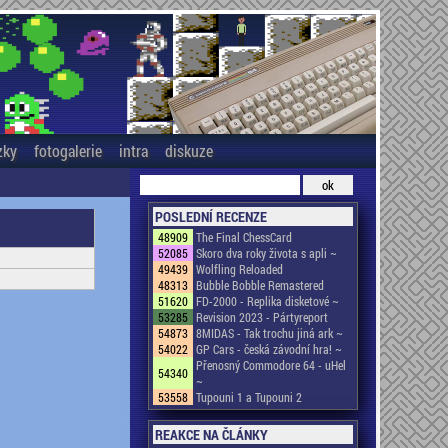
zky
fotogalerie
intra
diskuze
POSLEDNÍ RECENZE
48909
The Final ChessCard
52085
Skoro dva roky života s apli ~
49439
Wolfling Reloaded
48313
Bubble Bobble Remastered
51620
FD-2000 - Replika disketové ~
53285
Revision 2023 - Pártyreport
54873
8MIDAS - Tak trochu jiná ark ~
54022
GP Cars - česká závodní hra! ~
Přenosný Commodore 64 - uHel
54340
~
53558
Tupouni 1 a Tupouni 2
REAKCE NA ČLÁNKY