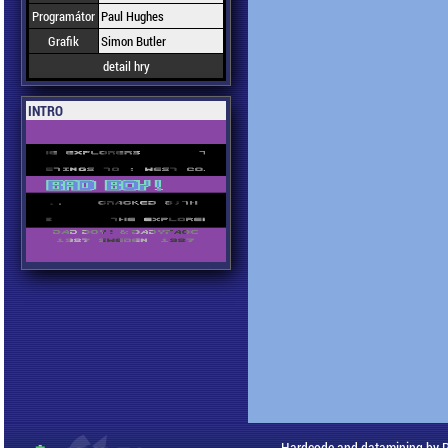
Programátor
Paul Hughes
Grafik
Simon Butler
detail hry
INTRO
Hardcode and datamining by 