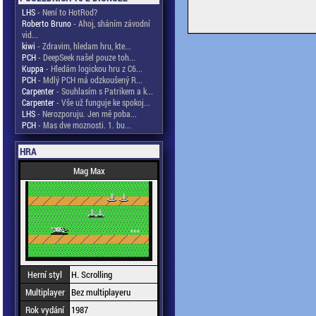
LHS
- Není to HotRod?
Roberto Bruno
- Ahoj, sháním závodní
vid...
kiwi
- Zdravim, hledam hru, kte...
PCH
- DeepSeek našel pouze toh...
Kuppa
- Hledám logickou hru z C6...
PCH
- Mdlý PCH má odzkoušený R...
Carpenter
- Souhlasím s Patrikem a k...
Carpenter
- Vše už funguje ke spokoj...
LHS
- Nerozporuju. Jen mě poba...
PCH
- Mas dve moznosti. 1. bu...
HRA
Mag Max
Herní styl
H. Scrolling
Multiplayer
Bez multiplayeru
Rok vydání
1987