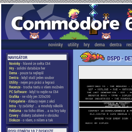
novinky
utility
hry
dema
dentra
re
DSPD - DE
NAVIGÁTOR
Novinky
- hlavně ze světa C64
Hry
- solidní databáze her
Dema
- pouze ta nejlepší
Dentra
- když stačí jeden soubor
Utility
- nejen pro práci a legraci
Recenze
- trocha textu o všem možném
PC Software
- když to nejde na C64
Grafika
- ne vždy jen 320x200
Fotogalerie
- důkazy nejen z akcí
Intra
- ty začátky! ... a mnohdy několik
Reklama
- na ticho dňies .. a na hry taky
Covery
- diskety zabalené v obrázku
Diskuze
- o všem, o ničem a tak
POSLEDNÍCH 10 Z DISKUZE