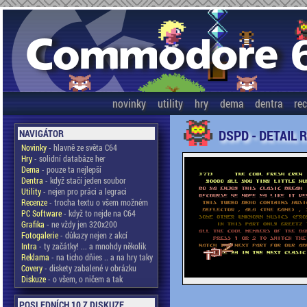
novinky
utility
hry
dema
dentra
re
DSPD - DETAIL 
NAVIGÁTOR
Novinky
- hlavně ze světa C64
Hry
- solidní databáze her
Dema
- pouze ta nejlepší
Dentra
- když stačí jeden soubor
Utility
- nejen pro práci a legraci
Recenze
- trocha textu o všem možném
PC Software
- když to nejde na C64
Grafika
- ne vždy jen 320x200
Fotogalerie
- důkazy nejen z akcí
Intra
- ty začátky! ... a mnohdy několik
Reklama
- na ticho dňies .. a na hry taky
Covery
- diskety zabalené v obrázku
Diskuze
- o všem, o ničem a tak
POSLEDNÍCH 10 Z DISKUZE