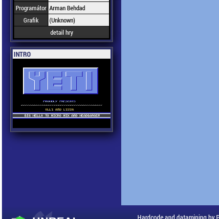
Programátor
Arman Behdad
Grafik
(Unknown)
detail hry
INTRO
Hardcode and datamining by 