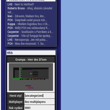
LHS
- Není to HotRod?
Roberto Bruno
- Ahoj, sháním závodní
vid...
kiwi
- Zdravim, hledam hru, kte...
PCH
- DeepSeek našel pouze toh...
Kuppa
- Hledám logickou hru z C6...
PCH
- Mdlý PCH má odzkoušený R...
Carpenter
- Souhlasím s Patrikem a k...
Carpenter
- Vše už funguje ke spokoj...
LHS
- Nerozporuju. Jen mě poba...
PCH
- Mas dve moznosti. 1. bu...
HRA
Grompa - Herr des B?sen
Herní styl
[uncategorized]
Multiplayer
Bez multiplayeru
Rok vydání
9991