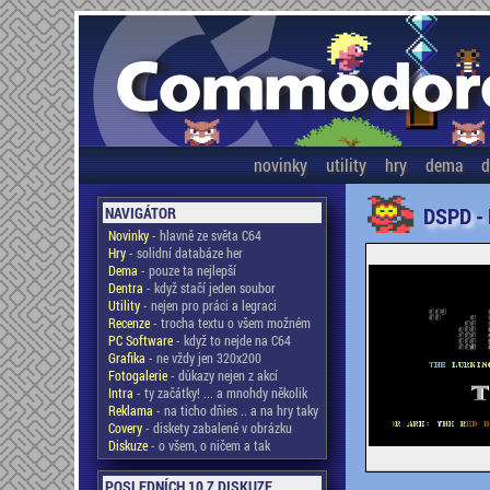
novinky
utility
hry
dema
d
DSPD -
NAVIGÁTOR
Novinky
- hlavně ze světa C64
Hry
- solidní databáze her
Dema
- pouze ta nejlepší
Dentra
- když stačí jeden soubor
Utility
- nejen pro práci a legraci
Recenze
- trocha textu o všem možném
PC Software
- když to nejde na C64
Grafika
- ne vždy jen 320x200
Fotogalerie
- důkazy nejen z akcí
Intra
- ty začátky! ... a mnohdy několik
Reklama
- na ticho dňies .. a na hry taky
Covery
- diskety zabalené v obrázku
Diskuze
- o všem, o ničem a tak
POSLEDNÍCH 10 Z DISKUZE