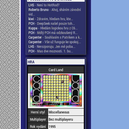
LHS
- Není to HotRod?
Roberto Bruno
- Ahoj, sháním závodní
vid...
kiwi
- Zdravim, hledam hru, kte...
PCH
- DeepSeek našel pouze toh...
Kuppa
- Hledám logickou hru z C6...
PCH
- Mdlý PCH má odzkoušený R...
Carpenter
- Souhlasím s Patrikem a k...
Carpenter
- Vše už funguje ke spokoj...
LHS
- Nerozporuju. Jen mě poba...
PCH
- Mas dve moznosti. 1. bu...
HRA
Card Land
Herní styl
Miscellaneous
Multiplayer
Bez multiplayeru
Rok vydání
1995