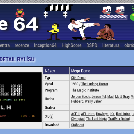
entra
recenze
inception64
HighScore
DSPD
literatura
obrá
 DETAIL RYLÍSU
Název
Mega Demo
Typ
C64 Demo
Vydal
1989 /
The Lurking Horror
Program
The Magic Institute
Jeroen Soede
,
Jeroen Tel
,
Mad
,
Matt Gray
,
Mi
Hudba
Hubbard
,
Wally Beben
Grafika
ACE II
,
AFL Intro
,
Hawkeye
,
IK+
,
Ikari Intro
,
L
SID(y)
Olympiad
,
The Last Ninja
,
TrailMix (intro)
Download
Stáhnout