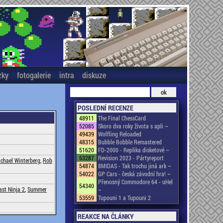
zky
fotogalerie
intra
diskuze
POSLEDNÍ RECENZE
48911
The Final ChessCard
52085
Skoro dva roky života s apli ~
49439
Wolfling Reloaded
48315
Bubble Bobble Remastered
51620
FD-2000 - Replika disketové ~
53287
Revision 2023 - Pártyreport
chael Winterberg
,
Rob
54874
8MIDAS - Tak trochu jiná ark ~
54022
GP Cars - česká závodní hra! ~
Přenosný Commodore 64 - uHel
54340
ast Ninja 2
,
Summer
~
53559
Tupouni 1 a Tupouni 2
REAKCE NA ČLÁNKY