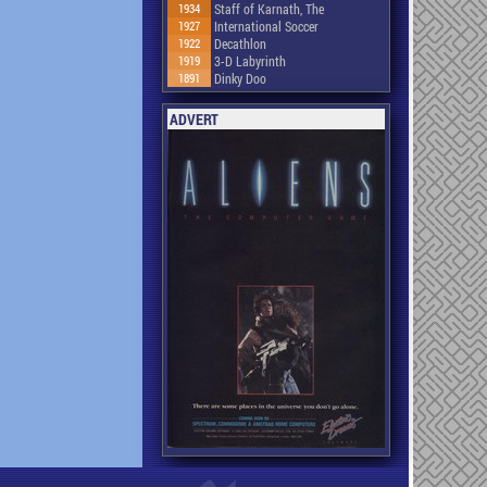
1934
Staff of Karnath, The
1927
International Soccer
1922
Decathlon
1919
3-D Labyrinth
1891
Dinky Doo
ADVERT