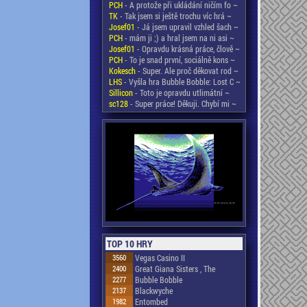
PCH
- A protože při ukládání ničím fo ~
TK
- Tak jsem si ještě trochu víc hrá ~
Josef01
- Já jsem upravil vzhled šach ~
PCH
- mám ji ;) a hral jsem na ni asi ~
Josef01
- Opravdu krásná práce, člově ~
PCH
- To je snad první, sociálně kons ~
Kokesch
- Super. Ale proč děkovat rod ~
LHS
- Vyšla hra Bubble Bobble: Lost C ~
Sillicon
- Toto je opravdu utlimátní ~
sc128
- Super práce! Děkuji. Chybí mi ~
TOP 10 HRY
3560
Vegas Casino II
2400
Great Giana Sisters , The
2277
Bubble Bobble
2137
Blackwyche
1982
Entombed