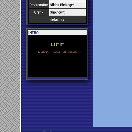
Programátor
Niklas Bichinger
Grafik
(Unknown)
detail hry
INTRO