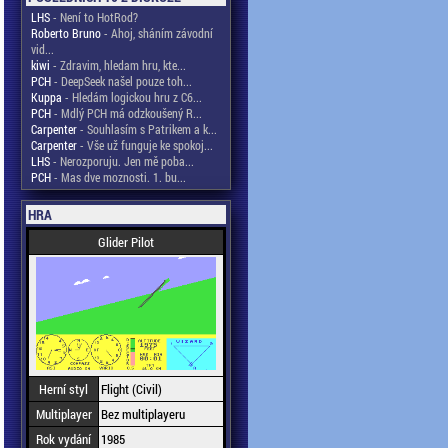
LHS
- Není to HotRod?
Roberto Bruno
- Ahoj, sháním závodní
vid...
kiwi
- Zdravim, hledam hru, kte...
PCH
- DeepSeek našel pouze toh...
Kuppa
- Hledám logickou hru z C6...
PCH
- Mdlý PCH má odzkoušený R...
Carpenter
- Souhlasím s Patrikem a k...
Carpenter
- Vše už funguje ke spokoj...
LHS
- Nerozporuju. Jen mě poba...
PCH
- Mas dve moznosti. 1. bu...
HRA
Glider Pilot
Herní styl
Flight (Civil)
Multiplayer
Bez multiplayeru
Rok vydání
1985