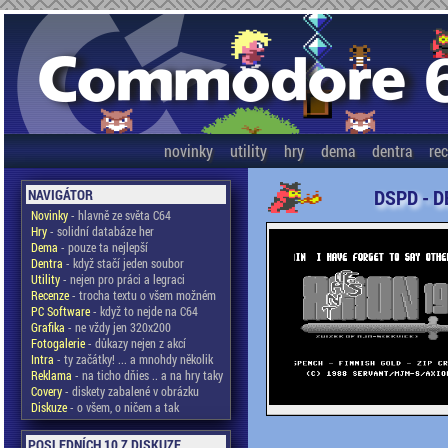
novinky
utility
hry
dema
dentra
re
DSPD - D
NAVIGÁTOR
Novinky
- hlavně ze světa C64
Hry
- solidní databáze her
Dema
- pouze ta nejlepší
Dentra
- když stačí jeden soubor
Utility
- nejen pro práci a legraci
Recenze
- trocha textu o všem možném
PC Software
- když to nejde na C64
Grafika
- ne vždy jen 320x200
Fotogalerie
- důkazy nejen z akcí
Intra
- ty začátky! ... a mnohdy několik
Reklama
- na ticho dňies .. a na hry taky
Covery
- diskety zabalené v obrázku
Diskuze
- o všem, o ničem a tak
POSLEDNÍCH 10 Z DISKUZE