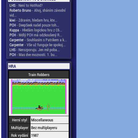
LHS
- Není to HotRod?
Roberto Bruno
- Ahoj, sháním závodní
vid...
kiwi
- Zdravim, hledam hru, kte...
PCH
- DeepSeek našel pouze toh...
Kuppa
- Hledám logickou hru z C6...
PCH
- Mdlý PCH má odzkoušený R...
Carpenter
- Souhlasím s Patrikem a k...
Carpenter
- Vše už funguje ke spokoj...
LHS
- Nerozporuju. Jen mě poba...
PCH
- Mas dve moznosti. 1. bu...
HRA
Train Robbers
Herní styl
Miscellaneous
Multiplayer
Bez multiplayeru
Rok vydání
1987