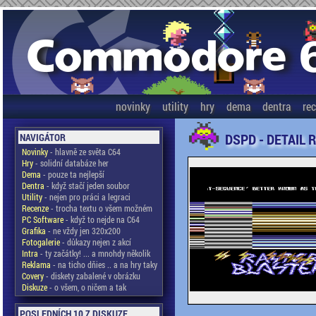
novinky
utility
hry
dema
dentra
re
DSPD - DETAIL 
NAVIGÁTOR
Novinky
- hlavně ze světa C64
Hry
- solidní databáze her
Dema
- pouze ta nejlepší
Dentra
- když stačí jeden soubor
Utility
- nejen pro práci a legraci
Recenze
- trocha textu o všem možném
PC Software
- když to nejde na C64
Grafika
- ne vždy jen 320x200
Fotogalerie
- důkazy nejen z akcí
Intra
- ty začátky! ... a mnohdy několik
Reklama
- na ticho dňies .. a na hry taky
Covery
- diskety zabalené v obrázku
Diskuze
- o všem, o ničem a tak
POSLEDNÍCH 10 Z DISKUZE