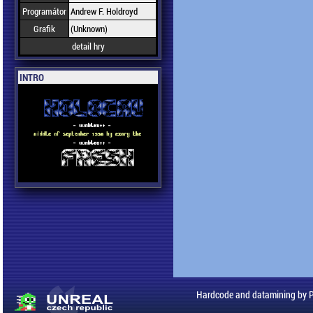
Programátor
Andrew F. Holdroyd
Grafik
(Unknown)
detail hry
INTRO
Hardcode and datamining by 