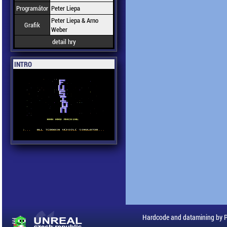
Programátor
Peter Liepa
Peter Liepa & Arno
Grafik
Weber
detail hry
INTRO
Hardcode and datamining by 