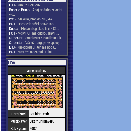
LHS
- Není to HotRod?
Roberto Bruno
- Ahoj, sháním závodní
vid...
kiwi
- Zdravim, hledam hru, kte...
PCH
- DeepSeek našel pouze toh...
Kuppa
- Hledám logickou hru z C6...
PCH
- Mdlý PCH má odzkoušený R...
Carpenter
- Souhlasím s Patrikem a k...
Carpenter
- Vše už funguje ke spokoj...
LHS
- Nerozporuju. Jen mě poba...
PCH
- Mas dve moznosti. 1. bu...
HRA
Arno Dash 02
Herní styl
Boulder Dash
Multiplayer
Bez multiplayeru
Rok vydání
2002