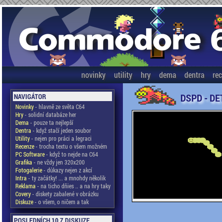
novinky
utility
hry
dema
dentra
re
DSPD - DE
NAVIGÁTOR
Novinky
- hlavně ze světa C64
Hry
- solidní databáze her
Dema
- pouze ta nejlepší
Dentra
- když stačí jeden soubor
Utility
- nejen pro práci a legraci
Recenze
- trocha textu o všem možném
PC Software
- když to nejde na C64
Grafika
- ne vždy jen 320x200
Fotogalerie
- důkazy nejen z akcí
Intra
- ty začátky! ... a mnohdy několik
Reklama
- na ticho dňies .. a na hry taky
Covery
- diskety zabalené v obrázku
Diskuze
- o všem, o ničem a tak
POSLEDNÍCH 10 Z DISKUZE