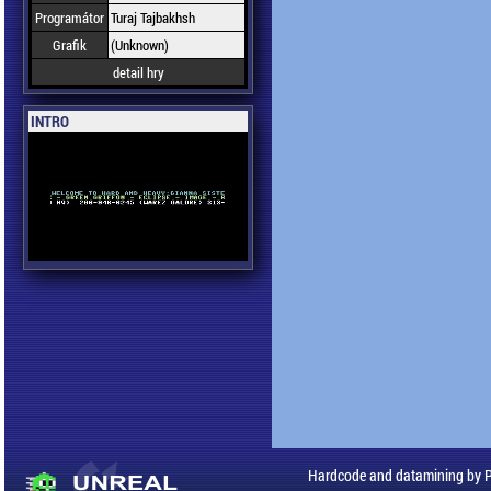
Programátor
Turaj Tajbakhsh
Grafik
(Unknown)
detail hry
INTRO
Hardcode and datamining by 