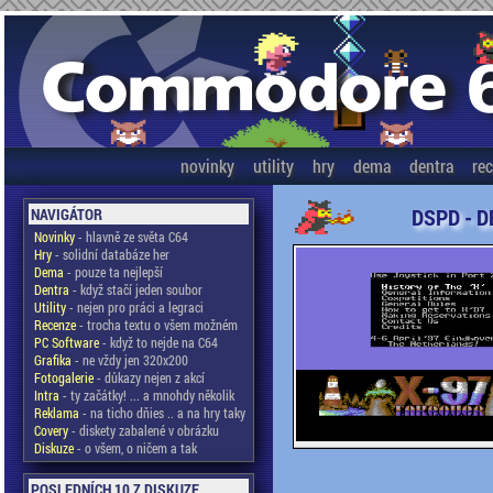
novinky
utility
hry
dema
dentra
re
DSPD - D
NAVIGÁTOR
Novinky
- hlavně ze světa C64
Hry
- solidní databáze her
Dema
- pouze ta nejlepší
Dentra
- když stačí jeden soubor
Utility
- nejen pro práci a legraci
Recenze
- trocha textu o všem možném
PC Software
- když to nejde na C64
Grafika
- ne vždy jen 320x200
Fotogalerie
- důkazy nejen z akcí
Intra
- ty začátky! ... a mnohdy několik
Reklama
- na ticho dňies .. a na hry taky
Covery
- diskety zabalené v obrázku
Diskuze
- o všem, o ničem a tak
POSLEDNÍCH 10 Z DISKUZE