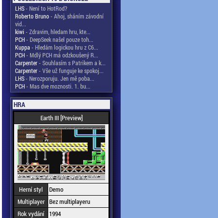
LHS
- Není to HotRod?
Roberto Bruno
- Ahoj, sháním závodní
vid...
kiwi
- Zdravim, hledam hru, kte...
PCH
- DeepSeek našel pouze toh...
Kuppa
- Hledám logickou hru z C6...
PCH
- Mdlý PCH má odzkoušený R...
Carpenter
- Souhlasím s Patrikem a k...
Carpenter
- Vše už funguje ke spokoj...
LHS
- Nerozporuju. Jen mě poba...
PCH
- Mas dve moznosti. 1. bu...
HRA
Earth III [Preview]
Herní styl
Demo
Multiplayer
Bez multiplayeru
Rok vydání
1994