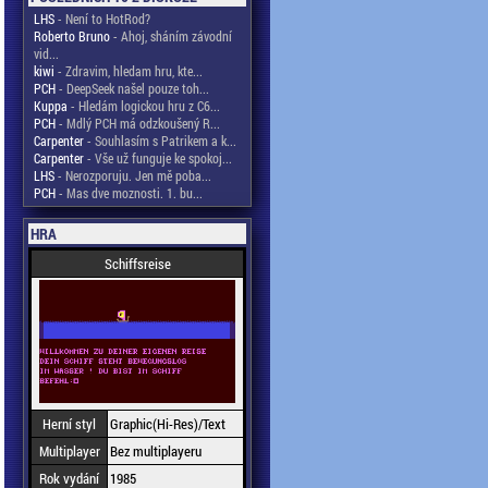
LHS
- Není to HotRod?
Roberto Bruno
- Ahoj, sháním závodní
vid...
kiwi
- Zdravim, hledam hru, kte...
PCH
- DeepSeek našel pouze toh...
Kuppa
- Hledám logickou hru z C6...
PCH
- Mdlý PCH má odzkoušený R...
Carpenter
- Souhlasím s Patrikem a k...
Carpenter
- Vše už funguje ke spokoj...
LHS
- Nerozporuju. Jen mě poba...
PCH
- Mas dve moznosti. 1. bu...
HRA
Schiffsreise
Herní styl
Graphic(Hi-Res)/Text
Multiplayer
Bez multiplayeru
Rok vydání
1985