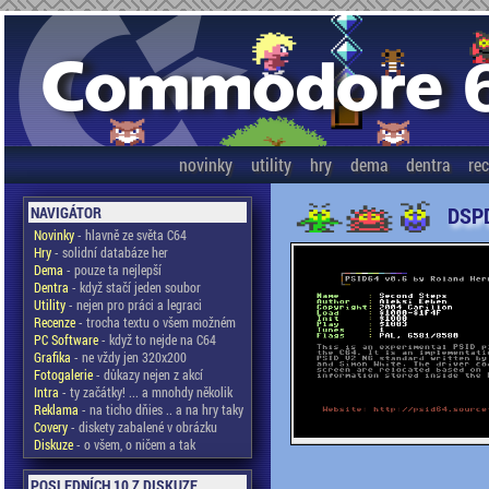
novinky
utility
hry
dema
dentra
re
DSPD
NAVIGÁTOR
Novinky
- hlavně ze světa C64
Hry
- solidní databáze her
Dema
- pouze ta nejlepší
Dentra
- když stačí jeden soubor
Utility
- nejen pro práci a legraci
Recenze
- trocha textu o všem možném
PC Software
- když to nejde na C64
Grafika
- ne vždy jen 320x200
Fotogalerie
- důkazy nejen z akcí
Intra
- ty začátky! ... a mnohdy několik
Reklama
- na ticho dňies .. a na hry taky
Covery
- diskety zabalené v obrázku
Diskuze
- o všem, o ničem a tak
POSLEDNÍCH 10 Z DISKUZE