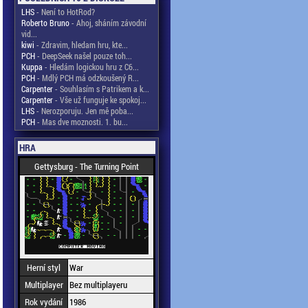
LHS
- Není to HotRod?
Roberto Bruno
- Ahoj, sháním závodní
vid...
kiwi
- Zdravim, hledam hru, kte...
PCH
- DeepSeek našel pouze toh...
Kuppa
- Hledám logickou hru z C6...
PCH
- Mdlý PCH má odzkoušený R...
Carpenter
- Souhlasím s Patrikem a k...
Carpenter
- Vše už funguje ke spokoj...
LHS
- Nerozporuju. Jen mě poba...
PCH
- Mas dve moznosti. 1. bu...
HRA
Gettysburg - The Turning Point
Herní styl
War
Multiplayer
Bez multiplayeru
Rok vydání
1986