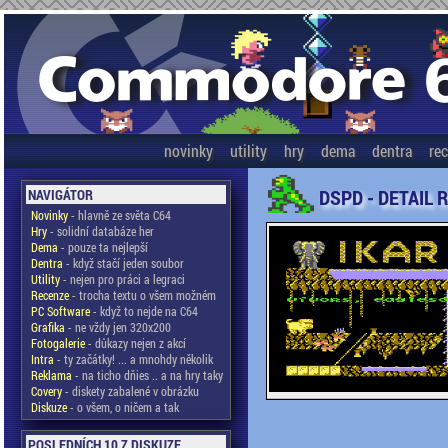
novinky
utility
hry
dema
dentra
re
DSPD - DETAIL 
NAVIGÁTOR
Novinky
- hlavně ze světa C64
Hry
- solidní databáze her
Dema
- pouze ta nejlepší
Dentra
- když stačí jeden soubor
Utility
- nejen pro práci a legraci
Recenze
- trocha textu o všem možném
PC Software
- když to nejde na C64
Grafika
- ne vždy jen 320x200
Fotogalerie
- důkazy nejen z akcí
Intra
- ty začátky! ... a mnohdy několik
Reklama
- na ticho dňies .. a na hry taky
Covery
- diskety zabalené v obrázku
Diskuze
- o všem, o ničem a tak
POSLEDNÍCH 10 Z DISKUZE