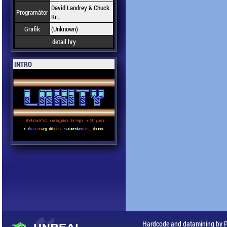
David Landrey & Chuck
Programátor
Kr...
Grafik
(Unknown)
detail hry
INTRO
Hardcode and datamining by 