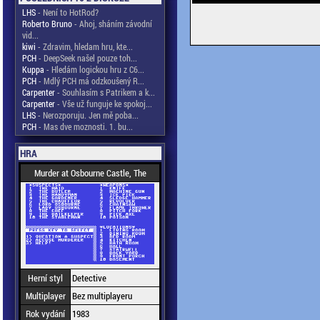
LHS
- Není to HotRod?
Roberto Bruno
- Ahoj, sháním závodní
vid...
kiwi
- Zdravim, hledam hru, kte...
PCH
- DeepSeek našel pouze toh...
Kuppa
- Hledám logickou hru z C6...
PCH
- Mdlý PCH má odzkoušený R...
Carpenter
- Souhlasím s Patrikem a k...
Carpenter
- Vše už funguje ke spokoj...
LHS
- Nerozporuju. Jen mě poba...
PCH
- Mas dve moznosti. 1. bu...
HRA
Murder at Osbourne Castle, The
Herní styl
Detective
Multiplayer
Bez multiplayeru
Rok vydání
1983