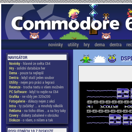
novinky
utility
hry
dema
dentra
re
DSPD
NAVIGÁTOR
Novinky
- hlavně ze světa C64
Hry
- solidní databáze her
Dema
- pouze ta nejlepší
Dentra
- když stačí jeden soubor
Utility
- nejen pro práci a legraci
Recenze
- trocha textu o všem možném
PC Software
- když to nejde na C64
Grafika
- ne vždy jen 320x200
Fotogalerie
- důkazy nejen z akcí
Intra
- ty začátky! ... a mnohdy několik
Reklama
- na ticho dňies .. a na hry taky
Covery
- diskety zabalené v obrázku
Diskuze
- o všem, o ničem a tak
POSLEDNÍCH 10 Z DISKUZE