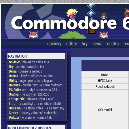
novinky
utility
hry
dema
dentra
re
NAVIGÁTOR
Novinky
- hlavně ze světa C64
Hry
- solidní databáze her
Dema
- pouze ta nejlepší
Autor
Dentra
- když stačí jeden soubor
Utility
- nejen pro práci a legraci
HVSC Link
Recenze
- trocha textu o všem možném
Počet skladeb
PC Software
- když to nejde na C64
Grafika
- ne vždy jen 320x200
Fotogalerie
- důkazy nejen z akcí
Intra
- ty začátky! ... a mnohdy několik
Reklama
- na ticho dňies .. a na hry taky
SID model
Covery
- diskety zabalené v obrázku
Diskuze
- o všem, o ničem a tak
POSLEDNÍCH 10 Z DISKUZE