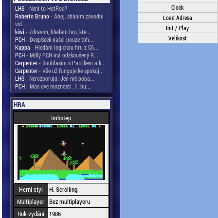
Clock
LHS
- Není to HotRod?
Roberto Bruno
- Ahoj, sháním závodní
Load Adresa
vid...
Init / Play
kiwi
- Zdravim, hledam hru, kte...
Velikost
PCH
- DeepSeek našel pouze toh...
Kuppa
- Hledám logickou hru z C6...
PCH
- Mdlý PCH má odzkoušený R...
Carpenter
- Souhlasím s Patrikem a k...
Carpenter
- Vše už funguje ke spokoj...
LHS
- Nerozporuju. Jen mě poba...
PCH
- Mas dve moznosti. 1. bu...
HRA
Imhotep
Herní styl
H. Scrolling
Multiplayer
Bez multiplayeru
Rok vydání
1986