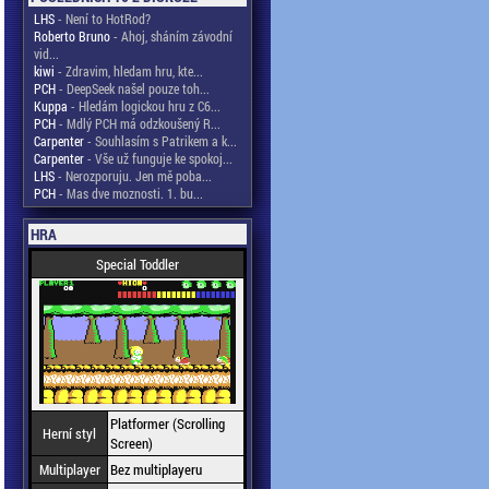
LHS
- Není to HotRod?
Roberto Bruno
- Ahoj, sháním závodní
vid...
kiwi
- Zdravim, hledam hru, kte...
PCH
- DeepSeek našel pouze toh...
Kuppa
- Hledám logickou hru z C6...
PCH
- Mdlý PCH má odzkoušený R...
Carpenter
- Souhlasím s Patrikem a k...
Carpenter
- Vše už funguje ke spokoj...
LHS
- Nerozporuju. Jen mě poba...
PCH
- Mas dve moznosti. 1. bu...
HRA
Special Toddler
Platformer (Scrolling
Herní styl
Screen)
Multiplayer
Bez multiplayeru