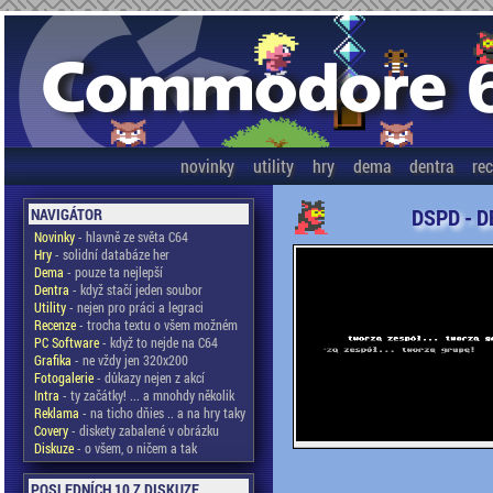
novinky
utility
hry
dema
dentra
re
DSPD - D
NAVIGÁTOR
Novinky
- hlavně ze světa C64
Hry
- solidní databáze her
Dema
- pouze ta nejlepší
Dentra
- když stačí jeden soubor
Utility
- nejen pro práci a legraci
Recenze
- trocha textu o všem možném
PC Software
- když to nejde na C64
Grafika
- ne vždy jen 320x200
Fotogalerie
- důkazy nejen z akcí
Intra
- ty začátky! ... a mnohdy několik
Reklama
- na ticho dňies .. a na hry taky
Covery
- diskety zabalené v obrázku
Diskuze
- o všem, o ničem a tak
POSLEDNÍCH 10 Z DISKUZE