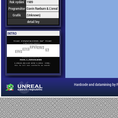
Rok vydání
1989
Programátor
Gavin Raeburn & L'oreal
Grafik
(Unknown)
detail hry
INTRO
Hardcode and datamining by 