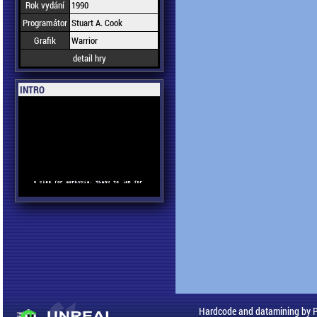
Rok vydání
1990
Programátor
Stuart A. Cook
Grafik
Warrior
detail hry
INTRO
Hardcode and datamining by 