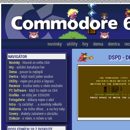
novinky
utility
hry
dema
dentra
re
DSPD - D
NAVIGÁTOR
Novinky
- hlavně ze světa C64
Hry
- solidní databáze her
Dema
- pouze ta nejlepší
Dentra
- když stačí jeden soubor
Utility
- nejen pro práci a legraci
Recenze
- trocha textu o všem možném
PC Software
- když to nejde na C64
Grafika
- ne vždy jen 320x200
Fotogalerie
- důkazy nejen z akcí
Intra
- ty začátky! ... a mnohdy několik
Reklama
- na ticho dňies .. a na hry taky
Covery
- diskety zabalené v obrázku
Diskuze
- o všem, o ničem a tak
POSLEDNÍCH 10 Z DISKUZE