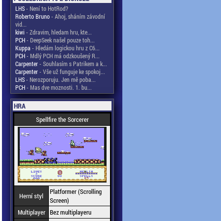
LHS
- Není to HotRod?
Roberto Bruno
- Ahoj, sháním závodní
vid...
kiwi
- Zdravim, hledam hru, kte...
PCH
- DeepSeek našel pouze toh...
Kuppa
- Hledám logickou hru z C6...
PCH
- Mdlý PCH má odzkoušený R...
Carpenter
- Souhlasím s Patrikem a k...
Carpenter
- Vše už funguje ke spokoj...
LHS
- Nerozporuju. Jen mě poba...
PCH
- Mas dve moznosti. 1. bu...
HRA
Spellfire the Sorcerer
Platformer (Scrolling
Herní styl
Screen)
Multiplayer
Bez multiplayeru