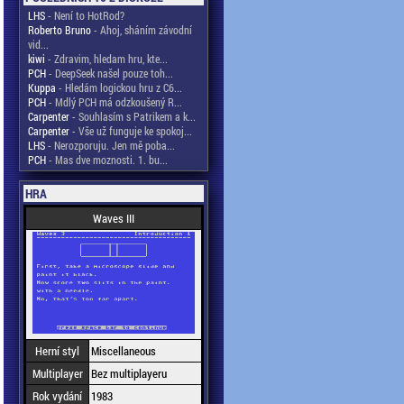
LHS
- Není to HotRod?
Roberto Bruno
- Ahoj, sháním závodní
vid...
kiwi
- Zdravim, hledam hru, kte...
PCH
- DeepSeek našel pouze toh...
Kuppa
- Hledám logickou hru z C6...
PCH
- Mdlý PCH má odzkoušený R...
Carpenter
- Souhlasím s Patrikem a k...
Carpenter
- Vše už funguje ke spokoj...
LHS
- Nerozporuju. Jen mě poba...
PCH
- Mas dve moznosti. 1. bu...
HRA
Waves III
Herní styl
Miscellaneous
Multiplayer
Bez multiplayeru
Rok vydání
1983