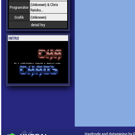
(Unknown) & Chris
Programátor
Raisku...
Grafik
(Unknown)
detail hry
INTRO
Hardcode and datamining by 