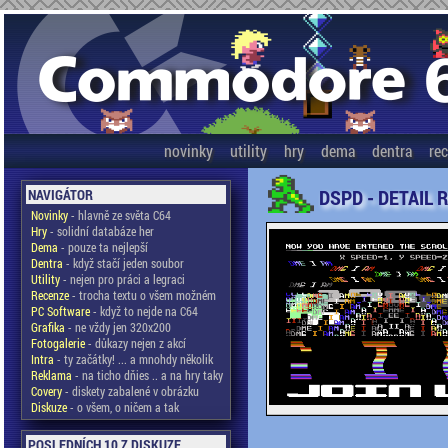
novinky
utility
hry
dema
dentra
re
DSPD - DETAIL 
NAVIGÁTOR
Novinky
- hlavně ze světa C64
Hry
- solidní databáze her
Dema
- pouze ta nejlepší
Dentra
- když stačí jeden soubor
Utility
- nejen pro práci a legraci
Recenze
- trocha textu o všem možném
PC Software
- když to nejde na C64
Grafika
- ne vždy jen 320x200
Fotogalerie
- důkazy nejen z akcí
Intra
- ty začátky! ... a mnohdy několik
Reklama
- na ticho dňies .. a na hry taky
Covery
- diskety zabalené v obrázku
Diskuze
- o všem, o ničem a tak
POSLEDNÍCH 10 Z DISKUZE