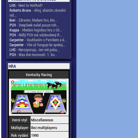
LHS
- Není to HotRod?
Roberto Bruno
- Ahoj, sháním závodní
vid...
kiwi
- Zdravim, hledam hru, kte...
PCH
- DeepSeek našel pouze toh...
Kuppa
- Hledám logickou hru z C6...
PCH
- Mdlý PCH má odzkoušený R...
Carpenter
- Souhlasím s Patrikem a k...
Carpenter
- Vše už funguje ke spokoj...
LHS
- Nerozporuju. Jen mě poba...
PCH
- Mas dve moznosti. 1. bu...
HRA
Kentucky Racing
Herní styl
Miscellaneous
Multiplayer
Bez multiplayeru
Rok vydání
1990