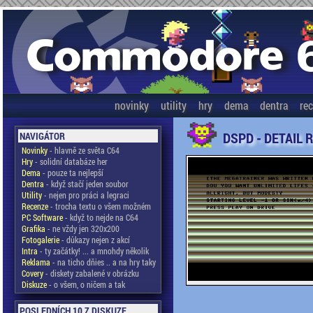
novinky
utility
hry
dema
dentra
re
DSPD - DETAIL 
NAVIGÁTOR
Novinky
- hlavně ze světa C64
Hry
- solidní databáze her
Dema
- pouze ta nejlepší
Dentra
- když stačí jeden soubor
Utility
- nejen pro práci a legraci
Recenze
- trocha textu o všem možném
PC Software
- když to nejde na C64
Grafika
- ne vždy jen 320x200
Fotogalerie
- důkazy nejen z akcí
Intra
- ty začátky! ... a mnohdy několik
Reklama
- na ticho dňies .. a na hry taky
Covery
- diskety zabalené v obrázku
Diskuze
- o všem, o ničem a tak
POSLEDNÍCH 10 Z DISKUZE