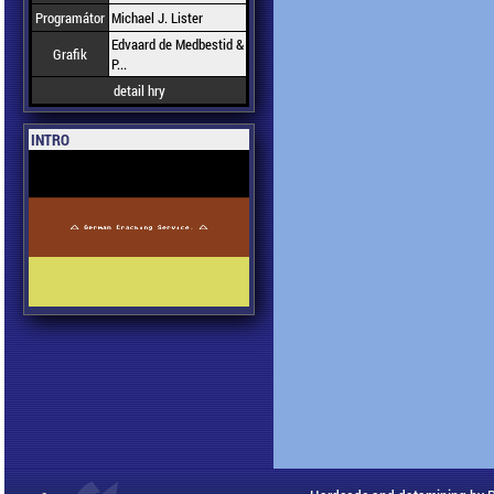
Programátor
Michael J. Lister
Edvaard de Medbestid &
Grafik
P...
detail hry
INTRO