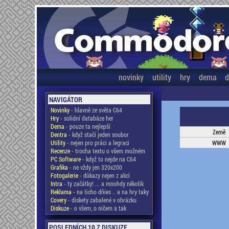
novinky
utility
hry
dema
d
NAVIGÁTOR
Novinky
- hlavně ze světa C64
Hry
- solidní databáze her
Dema
- pouze ta nejlepší
Země
Dentra
- když stačí jeden soubor
Utility
- nejen pro práci a legraci
WWW
Recenze
- trocha textu o všem možném
PC Software
- když to nejde na C64
Grafika
- ne vždy jen 320x200
Fotogalerie
- důkazy nejen z akcí
Intra
- ty začátky! ... a mnohdy několik
Reklama
- na ticho dňies .. a na hry taky
Covery
- diskety zabalené v obrázku
Diskuze
- o všem, o ničem a tak
POSLEDNÍCH 10 Z DISKUZE