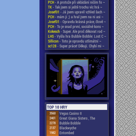
PCH
- A protože při ukládání ničím fo ~
TK
- Tak jsem si ještě trochu víc hrá ~
Josef01
- Já jsem upravil vzhled šach ~
PCH
- mám ji ;) a hral jsem na ni asi ~
Josef01
- Opravdu krásná práce, člově ~
PCH
- To je snad první, sociálně kons ~
Kokesch
- Super. Ale proč děkovat rod ~
LHS
- Vyšla hra Bubble Bobble: Lost C ~
Sillicon
- Toto je opravdu utlimátní ~
sc128
- Super práce! Děkuji. Chybí mi ~
TOP 10 HRY
3560
Vegas Casino II
2401
Great Giana Sisters , The
2278
Bubble Bobble
2137
Blackwyche
1982
Entombed