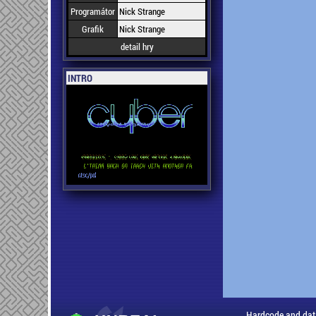
Programátor
Nick Strange
Grafik
Nick Strange
detail hry
INTRO
Hardcode and dat