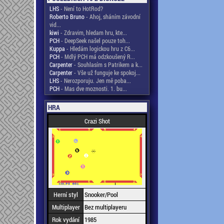
LHS
- Není to HotRod?
Roberto Bruno
- Ahoj, sháním závodní
vid...
kiwi
- Zdravim, hledam hru, kte...
PCH
- DeepSeek našel pouze toh...
Kuppa
- Hledám logickou hru z C6...
PCH
- Mdlý PCH má odzkoušený R...
Carpenter
- Souhlasím s Patrikem a k...
Carpenter
- Vše už funguje ke spokoj...
LHS
- Nerozporuju. Jen mě poba...
PCH
- Mas dve moznosti. 1. bu...
HRA
Crazi Shot
Herní styl
Snooker/Pool
Multiplayer
Bez multiplayeru
Rok vydání
1985