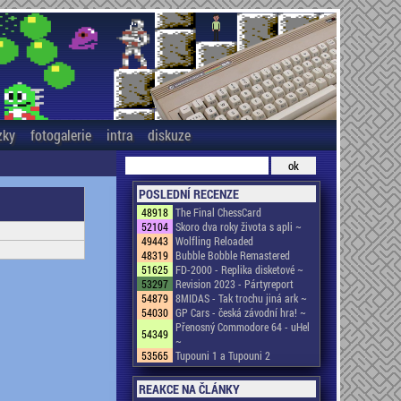
zky
fotogalerie
intra
diskuze
POSLEDNÍ RECENZE
48918
The Final ChessCard
52104
Skoro dva roky života s apli ~
49443
Wolfling Reloaded
48319
Bubble Bobble Remastered
51625
FD-2000 - Replika disketové ~
53297
Revision 2023 - Pártyreport
54879
8MIDAS - Tak trochu jiná ark ~
54030
GP Cars - česká závodní hra! ~
Přenosný Commodore 64 - uHel
54349
~
53565
Tupouni 1 a Tupouni 2
REAKCE NA ČLÁNKY