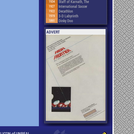
1934
Staff of Karnath, The
1927
International Soccer
1922
Decathlon
1919
3-D Labyrinth
1891
Dinky Doo
ADVERT
ILLICON of UNREAL