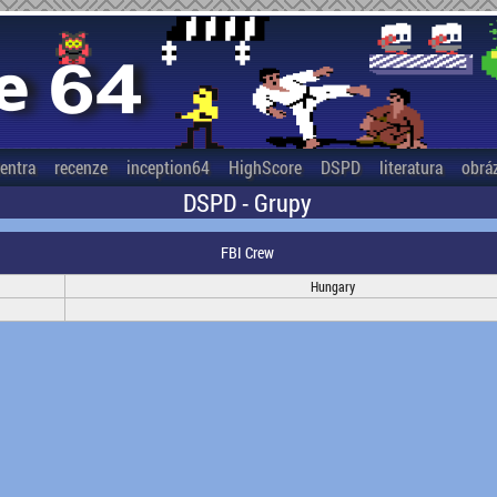
entra
recenze
inception64
HighScore
DSPD
literatura
obrá
DSPD - Grupy
FBI Crew
Hungary