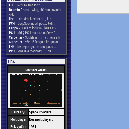
LHS
- Není to HotRod?
Roberto Bruno
- Ahoj, sháním závodní
vid...
kiwi
- Zdravim, hledam hru, kte...
PCH
- DeepSeek našel pouze toh...
Kuppa
- Hledám logickou hru z C6...
PCH
- Mdlý PCH má odzkoušený R...
Carpenter
- Souhlasím s Patrikem a k...
Carpenter
- Vše už funguje ke spokoj...
LHS
- Nerozporuju. Jen mě poba...
PCH
- Mas dve moznosti. 1. bu...
HRA
Monster Attack
Herní styl
Space Invaders
Multiplayer
Bez multiplayeru
Rok vydání
1984