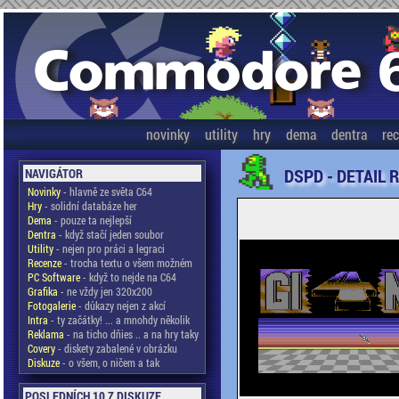
novinky
utility
hry
dema
dentra
re
DSPD - DETAIL 
NAVIGÁTOR
Novinky
- hlavně ze světa C64
Hry
- solidní databáze her
Dema
- pouze ta nejlepší
Dentra
- když stačí jeden soubor
Utility
- nejen pro práci a legraci
Recenze
- trocha textu o všem možném
PC Software
- když to nejde na C64
Grafika
- ne vždy jen 320x200
Fotogalerie
- důkazy nejen z akcí
Intra
- ty začátky! ... a mnohdy několik
Reklama
- na ticho dňies .. a na hry taky
Covery
- diskety zabalené v obrázku
Diskuze
- o všem, o ničem a tak
POSLEDNÍCH 10 Z DISKUZE