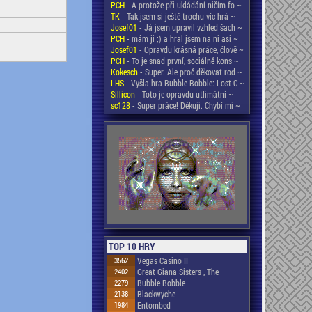
PCH
- A protože při ukládání ničím fo ~
TK
- Tak jsem si ještě trochu víc hrá ~
Josef01
- Já jsem upravil vzhled šach ~
PCH
- mám ji ;) a hral jsem na ni asi ~
Josef01
- Opravdu krásná práce, člově ~
PCH
- To je snad první, sociálně kons ~
Kokesch
- Super. Ale proč děkovat rod ~
LHS
- Vyšla hra Bubble Bobble: Lost C ~
Sillicon
- Toto je opravdu utlimátní ~
sc128
- Super práce! Děkuji. Chybí mi ~
TOP 10 HRY
3562
Vegas Casino II
2402
Great Giana Sisters , The
2279
Bubble Bobble
2138
Blackwyche
1984
Entombed