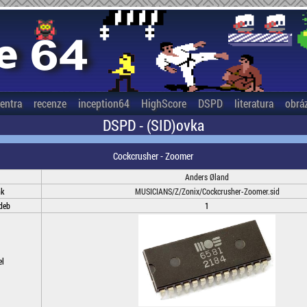
entra
recenze
inception64
HighScore
DSPD
literatura
obrá
DSPD - (SID)ovka
Cockcrusher - Zoomer
Anders Øland
nk
MUSICIANS/Z/Zonix/Cockcrusher-Zoomer.sid
deb
1
el