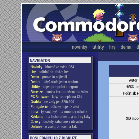
novinky
utility
hry
dema
d
NAVIGÁTOR
Novinky
- hlavně ze světa C64
Hry
- solidní databáze her
Dema
- pouze ta nejlepší
Autor
Dentra
- když stačí jeden soubor
Utility
- nejen pro práci a legraci
HVSC Li
Recenze
- trocha textu o všem možném
Počet skla
PC Software
- když to nejde na C64
Grafika
- ne vždy jen 320x200
Fotogalerie
- důkazy nejen z akcí
Intra
- ty začátky! ... a mnohdy několik
Reklama
- na ticho dňies .. a na hry taky
SID mod
Covery
- diskety zabalené v obrázku
Diskuze
- o všem, o ničem a tak
POSLEDNÍCH 10 Z DISKUZE