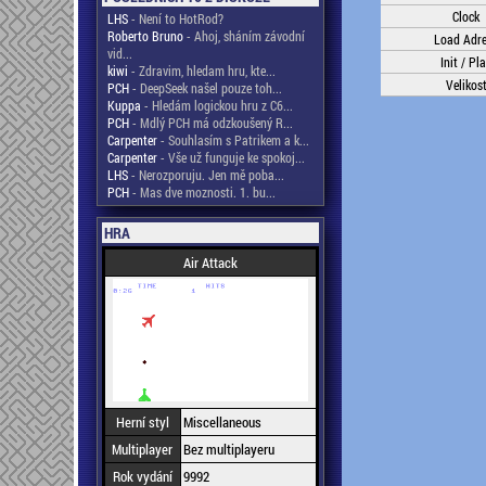
Clock
LHS
- Není to HotRod?
Roberto Bruno
- Ahoj, sháním závodní
Load Adr
vid...
Init / Pl
kiwi
- Zdravim, hledam hru, kte...
Velikos
PCH
- DeepSeek našel pouze toh...
Kuppa
- Hledám logickou hru z C6...
PCH
- Mdlý PCH má odzkoušený R...
Carpenter
- Souhlasím s Patrikem a k...
Carpenter
- Vše už funguje ke spokoj...
LHS
- Nerozporuju. Jen mě poba...
PCH
- Mas dve moznosti. 1. bu...
HRA
Air Attack
Herní styl
Miscellaneous
Multiplayer
Bez multiplayeru
Rok vydání
9992