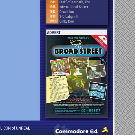
1934
Staff of Karnath, The
1928
International Soccer
1922
Decathlon
1920
3-D Labyrinth
1893
Dinky Doo
ADVERT
ILLICON of UNREAL