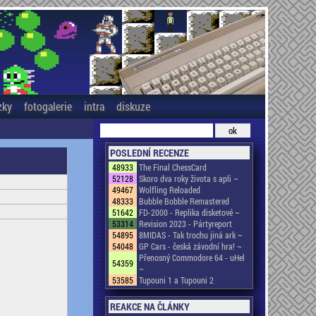
zky
fotogalerie
intra
diskuze
POSLEDNÍ RECENZE
48933
The Final ChessCard
52128
Skoro dva roky života s apli ~
49467
Wolfling Reloaded
48333
Bubble Bobble Remastered
51642
FD-2000 - Replika disketové ~
53314
Revision 2023 - Pártyreport
54895
8MIDAS - Tak trochu jiná ark ~
54048
GP Cars - česká závodní hra! ~
Přenosný Commodore 64 - uHel
54359
~
53585
Tupouni 1 a Tupouni 2
REAKCE NA ČLÁNKY