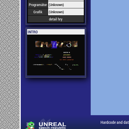
Programátor
(Unknown)
Grafik
(Unknown)
detail hry
INTRO
Hardcode and dat