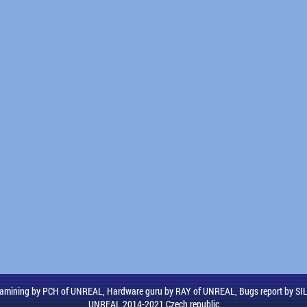
amining by PCH of UNREAL, Hardware guru by RAY of UNREAL, Bugs report by S
UNREAL 2014-2021 Czech republic