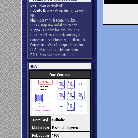
LHS
- Není to HotRod?
Roberto Bruno
- Ahoj, sháním závodní
vid...
kiwi
- Zdravim, hledam hru, kte...
PCH
- DeepSeek našel pouze toh...
Kuppa
- Hledám logickou hru z C6...
PCH
- Mdlý PCH má odzkoušený R...
Carpenter
- Souhlasím s Patrikem a k...
Carpenter
- Vše už funguje ke spokoj...
LHS
- Nerozporuju. Jen mě poba...
PCH
- Mas dve moznosti. 1. bu...
HRA
Four Seasons
Herní styl
Solitaire
Multiplayer
Bez multiplayeru
Rok vydání
1990