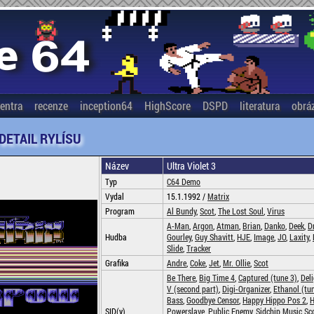
entra
recenze
inception64
HighScore
DSPD
literatura
obrá
 DETAIL RYLÍSU
Název
Ultra Violet 3
Typ
C64 Demo
Vydal
15.1.1992 /
Matrix
Program
Al Bundy
,
Scot
,
The Lost Soul
,
Virus
A-Man
,
Argon
,
Atman
,
Brian
,
Danko
,
Deek
,
D
Hudba
Gourley
,
Guy Shavitt
,
HJE
,
Image
,
JO
,
Laxity
,
Slide
,
Tracker
Grafika
Andre
,
Coke
,
Jet
,
Mr. Ollie
,
Scot
Be There
,
Big Time 4
,
Captured (tune 3)
,
Del
V (second part)
,
Digi-Organizer
,
Ethanol (tu
Bass
,
Goodbye Censor
,
Happy Hippo Pos 2
,
H
SID(y)
Powerslave
,
Public Enemy
,
Sidchip Music Sc