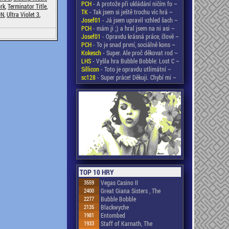
PCH
- A protože při ukládání ničím fo ~
rk
,
Terminator Title
,
TK
- Tak jsem si ještě trochu víc hrá ~
ON
,
Ultra Violet 3
,
Josef01
- Já jsem upravil vzhled šach ~
PCH
- mám ji ;) a hral jsem na ni asi ~
Josef01
- Opravdu krásná práce, člově ~
PCH
- To je snad první, sociálně kons ~
Kokesch
- Super. Ale proč děkovat rod ~
LHS
- Vyšla hra Bubble Bobble: Lost C ~
Sillicon
- Toto je opravdu utlimátní ~
sc128
- Super práce! Děkuji. Chybí mi ~
TOP 10 HRY
3559
Vegas Casino II
2400
Great Giana Sisters , The
2277
Bubble Bobble
2135
Blackwyche
1981
Entombed
1933
Staff of Karnath, The