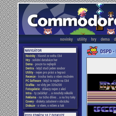
novinky
utility
hry
dema
d
DSPD -
NAVIGÁTOR
Novinky
- hlavně ze světa C64
Hry
- solidní databáze her
Dema
- pouze ta nejlepší
Dentra
- když stačí jeden soubor
Utility
- nejen pro práci a legraci
Recenze
- trocha textu o všem možném
PC Software
- když to nejde na C64
Grafika
- ne vždy jen 320x200
Fotogalerie
- důkazy nejen z akcí
Intra
- ty začátky! ... a mnohdy několik
Reklama
- na ticho dňies .. a na hry taky
Covery
- diskety zabalené v obrázku
Diskuze
- o všem, o ničem a tak
POSLEDNÍCH 10 Z DISKUZE