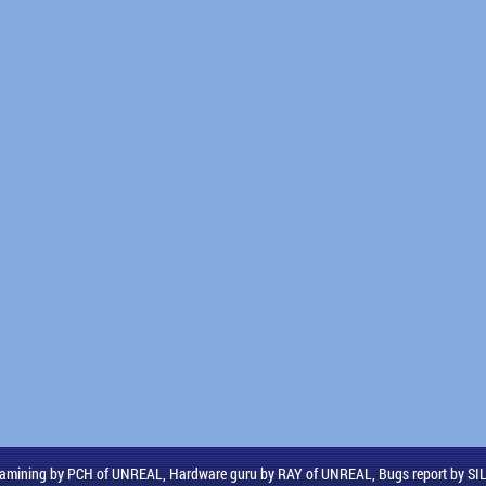
amining by PCH of UNREAL, Hardware guru by RAY of UNREAL, Bugs report by S