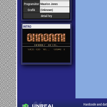
Programátor
Maurice Jones
Grafik
(Unknown)
detail hry
INTRO
Hardcode and dat