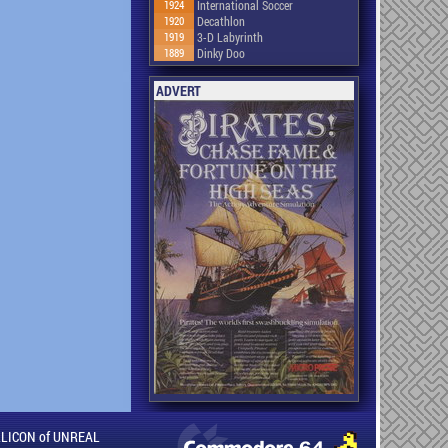
1924
International Soccer
1920
Decathlon
1919
3-D Labyrinth
1889
Dinky Doo
ADVERT
ILLICON of UNREAL