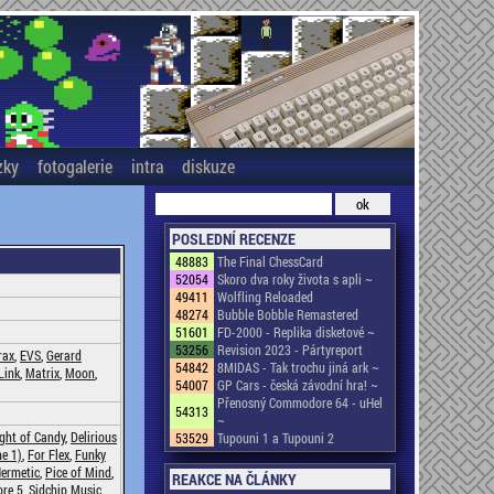
zky
fotogalerie
intra
diskuze
POSLEDNÍ RECENZE
48883
The Final ChessCard
52054
Skoro dva roky života s apli ~
49411
Wolfling Reloaded
48274
Bubble Bobble Remastered
51601
FD-2000 - Replika disketové ~
53256
Revision 2023 - Pártyreport
rax
,
EVS
,
Gerard
54842
8MIDAS - Tak trochu jiná ark ~
Link
,
Matrix
,
Moon
,
54007
GP Cars - česká závodní hra! ~
Přenosný Commodore 64 - uHel
54313
~
ight of Candy
,
Delirious
53529
Tupouni 1 a Tupouni 2
ne 1)
,
For Flex
,
Funky
ermetic
,
Pice of Mind
,
REAKCE NA ČLÁNKY
ore 5
,
Sidchip Music