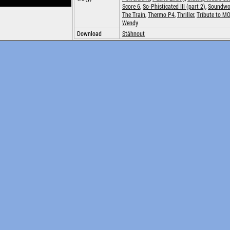
Score 6
,
So-Phisticated III (part 2)
,
Soundwo
The Train
,
Thermo P4
,
Thriller
,
Tribute to M
Wendy
Download
Stáhnout