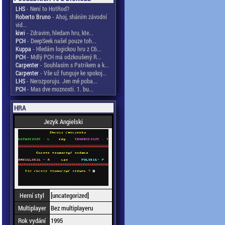
LHS
- Není to HotRod?
Roberto Bruno
- Ahoj, sháním závodní
vid...
kiwi
- Zdravim, hledam hru, kte...
PCH
- DeepSeek našel pouze toh...
Kuppa
- Hledám logickou hru z C6...
PCH
- Mdlý PCH má odzkoušený R...
Carpenter
- Souhlasím s Patrikem a k...
Carpenter
- Vše už funguje ke spokoj...
LHS
- Nerozporuju. Jen mě poba...
PCH
- Mas dve moznosti. 1. bu...
HRA
Jezyk Angielski
Herní styl
[uncategorized]
Multiplayer
Bez multiplayeru
Rok vydání
1995