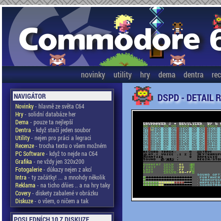
novinky
utility
hry
dema
dentra
re
DSPD - DETAIL 
NAVIGÁTOR
Novinky
- hlavně ze světa C64
Hry
- solidní databáze her
Dema
- pouze ta nejlepší
Dentra
- když stačí jeden soubor
Utility
- nejen pro práci a legraci
Recenze
- trocha textu o všem možném
PC Software
- když to nejde na C64
Grafika
- ne vždy jen 320x200
Fotogalerie
- důkazy nejen z akcí
Intra
- ty začátky! ... a mnohdy několik
Reklama
- na ticho dňies .. a na hry taky
Covery
- diskety zabalené v obrázku
Diskuze
- o všem, o ničem a tak
POSLEDNÍCH 10 Z DISKUZE