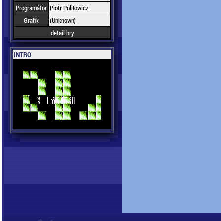
Programátor
Piotr Politowicz
Grafik
(Unknown)
detail hry
INTRO