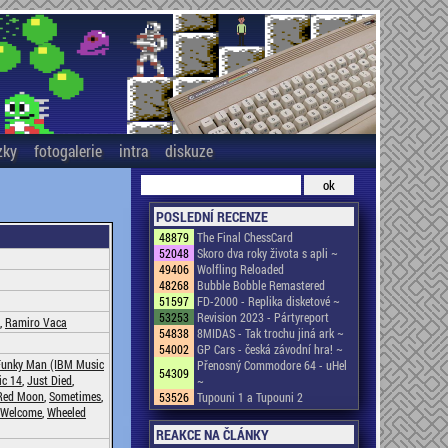
zky
fotogalerie
intra
diskuze
POSLEDNÍ RECENZE
48879
The Final ChessCard
52048
Skoro dva roky života s apli ~
49406
Wolfling Reloaded
48268
Bubble Bobble Remastered
51597
FD-2000 - Replika disketové ~
53253
Revision 2023 - Pártyreport
,
Ramiro Vaca
54838
8MIDAS - Tak trochu jiná ark ~
54002
GP Cars - česká závodní hra! ~
Funky Man (IBM Music
Přenosný Commodore 64 - uHel
54309
ic 14
,
Just Died
,
~
Red Moon
,
Sometimes
,
53526
Tupouni 1 a Tupouni 2
Welcome
,
Wheeled
REAKCE NA ČLÁNKY