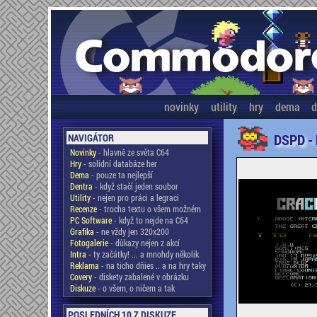
novinky
utility
hry
dema
d
DSPD -
NAVIGÁTOR
Novinky
- hlavně ze světa C64
Hry
- solidní databáze her
Dema
- pouze ta nejlepší
Dentra
- když stačí jeden soubor
Utility
- nejen pro práci a legraci
Recenze
- trocha textu o všem možném
PC Software
- když to nejde na C64
Grafika
- ne vždy jen 320x200
Fotogalerie
- důkazy nejen z akcí
Intra
- ty začátky! ... a mnohdy několik
Reklama
- na ticho dňies .. a na hry taky
Covery
- diskety zabalené v obrázku
Diskuze
- o všem, o ničem a tak
POSLEDNÍCH 10 Z DISKUZE