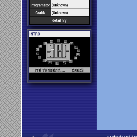
Programátor
(Unknown)
Grafik
(Unknown)
detail hry
INTRO