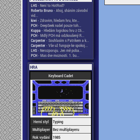
LHS
- Není to HotRod?
Roberto Bruno
- Ahoj, sháním závodní
vid...
kiwi
- Zdravim, hledam hru, kte...
PCH
- DeepSeek našel pouze toh...
Kuppa
- Hledám logickou hru z C6...
PCH
- Mdlý PCH má odzkoušený R...
Carpenter
- Souhlasím s Patrikem a k...
Carpenter
- Vše už funguje ke spokoj...
LHS
- Nerozporuju. Jen mě poba...
PCH
- Mas dve moznosti. 1. bu...
HRA
Keyboard Cadet
Herní styl
Typing
Multiplayer
Bez multiplayeru
Rok vydání
1985