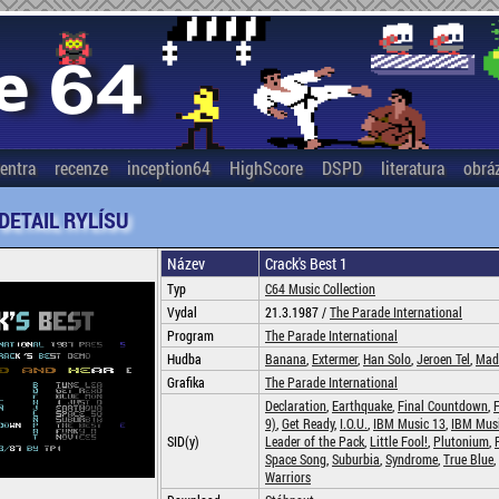
entra
recenze
inception64
HighScore
DSPD
literatura
obrá
 DETAIL RYLÍSU
Název
Crack's Best 1
Typ
C64 Music Collection
Vydal
21.3.1987 /
The Parade International
Program
The Parade International
Hudba
Banana
,
Extermer
,
Han Solo
,
Jeroen Tel
,
Mad
Grafika
The Parade International
Declaration
,
Earthquake
,
Final Countdown
,
9)
,
Get Ready
,
I.O.U.
,
IBM Music 13
,
IBM Mus
SID(y)
Leader of the Pack
,
Little Fool!
,
Plutonium
,
Space Song
,
Suburbia
,
Syndrome
,
True Blue
,
Warriors