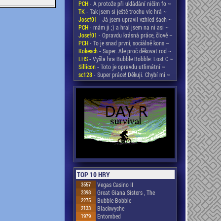
PCH
- A protože při ukládání ničím fo ~
TK
- Tak jsem si ještě trochu víc hrá ~
Josef01
- Já jsem upravil vzhled šach ~
PCH
- mám ji ;) a hral jsem na ni asi ~
Josef01
- Opravdu krásná práce, člově ~
PCH
- To je snad první, sociálně kons ~
Kokesch
- Super. Ale proč děkovat rod ~
LHS
- Vyšla hra Bubble Bobble: Lost C ~
Sillicon
- Toto je opravdu utlimátní ~
sc128
- Super práce! Děkuji. Chybí mi ~
TOP 10 HRY
3557
Vegas Casino II
2398
Great Giana Sisters , The
2275
Bubble Bobble
2133
Blackwyche
1979
Entombed