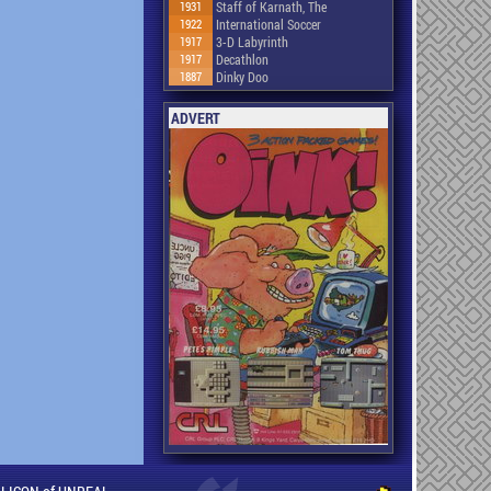
1931
Staff of Karnath, The
1922
International Soccer
1917
3-D Labyrinth
1917
Decathlon
1887
Dinky Doo
ADVERT