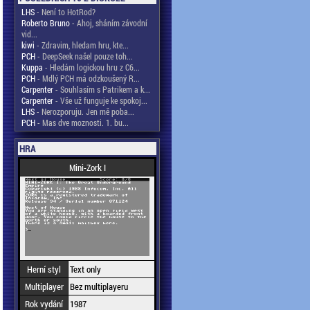
LHS
- Není to HotRod?
Roberto Bruno
- Ahoj, sháním závodní
vid...
kiwi
- Zdravim, hledam hru, kte...
PCH
- DeepSeek našel pouze toh...
Kuppa
- Hledám logickou hru z C6...
PCH
- Mdlý PCH má odzkoušený R...
Carpenter
- Souhlasím s Patrikem a k...
Carpenter
- Vše už funguje ke spokoj...
LHS
- Nerozporuju. Jen mě poba...
PCH
- Mas dve moznosti. 1. bu...
HRA
Mini-Zork I
Herní styl
Text only
Multiplayer
Bez multiplayeru
Rok vydání
1987