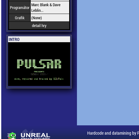
Marc Blank & Dave
Programátor
Leblin...
Grafik
(None)
detail hry
INTRO
Hardcode and datamining by 