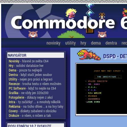
novinky
utility
hry
dema
dentra
re
DSPD - DE
NAVIGÁTOR
Novinky
- hlavně ze světa C64
Hry
- solidní databáze her
Dema
- pouze ta nejlepší
Dentra
- když stačí jeden soubor
Utility
- nejen pro práci a legraci
Recenze
- trocha textu o všem možném
PC Software
- když to nejde na C64
Grafika
- ne vždy jen 320x200
Fotogalerie
- důkazy nejen z akcí
Intra
- ty začátky! ... a mnohdy několik
Reklama
- na ticho dňies .. a na hry taky
Covery
- diskety zabalené v obrázku
Diskuze
- o všem, o ničem a tak
POSLEDNÍCH 10 Z DISKUZE