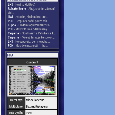
LHS
- Není to HotRod?
Roberto Bruno
- Ahoj, sháním závodní
vid...
kiwi
- Zdravim, hledam hru, kte...
PCH
- DeepSeek našel pouze toh...
Kuppa
- Hledám logickou hru z C6...
PCH
- Mdlý PCH má odzkoušený R...
Carpenter
- Souhlasím s Patrikem a k...
Carpenter
- Vše už funguje ke spokoj...
LHS
- Nerozporuju. Jen mě poba...
PCH
- Mas dve moznosti. 1. bu...
HRA
Quadrant
Herní styl
Miscellaneous
Multiplayer
Bez multiplayeru
Rok vydání
1993