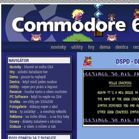
novinky
utility
hry
dema
dentra
re
DSPD - D
NAVIGÁTOR
Novinky
- hlavně ze světa C64
Hry
- solidní databáze her
Dema
- pouze ta nejlepší
Dentra
- když stačí jeden soubor
Utility
- nejen pro práci a legraci
Recenze
- trocha textu o všem možném
PC Software
- když to nejde na C64
Grafika
- ne vždy jen 320x200
Fotogalerie
- důkazy nejen z akcí
Intra
- ty začátky! ... a mnohdy několik
Reklama
- na ticho dňies .. a na hry taky
Covery
- diskety zabalené v obrázku
Diskuze
- o všem, o ničem a tak
POSLEDNÍCH 10 Z DISKUZE