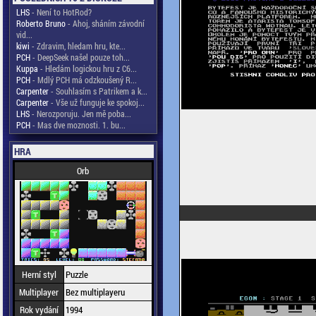
LHS
- Není to HotRod?
Roberto Bruno
- Ahoj, sháním závodní
vid...
kiwi
- Zdravim, hledam hru, kte...
PCH
- DeepSeek našel pouze toh...
Kuppa
- Hledám logickou hru z C6...
PCH
- Mdlý PCH má odzkoušený R...
Carpenter
- Souhlasím s Patrikem a k...
Carpenter
- Vše už funguje ke spokoj...
LHS
- Nerozporuju. Jen mě poba...
PCH
- Mas dve moznosti. 1. bu...
HRA
Orb
Herní styl
Puzzle
Multiplayer
Bez multiplayeru
Rok vydání
1994