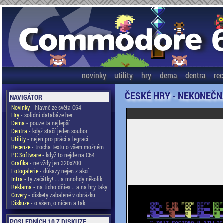
novinky
utility
hry
dema
dentra
re
ČESKÉ HRY - NEKONEČN
NAVIGÁTOR
Novinky
- hlavně ze světa C64
Hry
- solidní databáze her
Dema
- pouze ta nejlepší
Dentra
- když stačí jeden soubor
Utility
- nejen pro práci a legraci
Recenze
- trocha textu o všem možném
PC Software
- když to nejde na C64
Grafika
- ne vždy jen 320x200
Fotogalerie
- důkazy nejen z akcí
Intra
- ty začátky! ... a mnohdy několik
Reklama
- na ticho dňies .. a na hry taky
Covery
- diskety zabalené v obrázku
Diskuze
- o všem, o ničem a tak
POSLEDNÍCH 10 Z DISKUZE