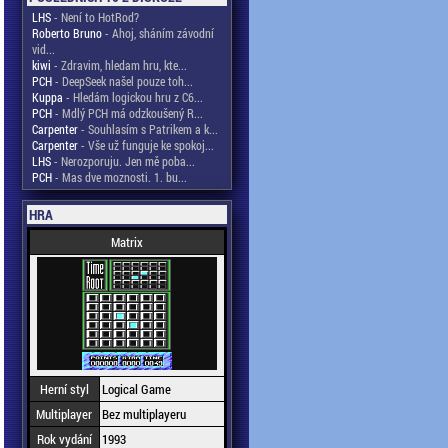
LHS
- Není to HotRod?
Roberto Bruno
- Ahoj, sháním závodní
vid...
kiwi
- Zdravim, hledam hru, kte...
PCH
- DeepSeek našel pouze toh...
Kuppa
- Hledám logickou hru z C6...
PCH
- Mdlý PCH má odzkoušený R...
Carpenter
- Souhlasím s Patrikem a k...
Carpenter
- Vše už funguje ke spokoj...
LHS
- Nerozporuju. Jen mě poba...
PCH
- Mas dve moznosti. 1. bu...
HRA
Matrix
Herní styl
Logical Game
Multiplayer
Bez multiplayeru
Rok vydání
1993