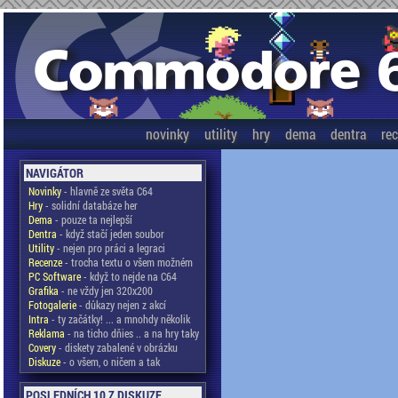
novinky
utility
hry
dema
dentra
re
NAVIGÁTOR
Novinky
- hlavně ze světa C64
Hry
- solidní databáze her
Dema
- pouze ta nejlepší
Dentra
- když stačí jeden soubor
Utility
- nejen pro práci a legraci
Recenze
- trocha textu o všem možném
PC Software
- když to nejde na C64
Grafika
- ne vždy jen 320x200
Fotogalerie
- důkazy nejen z akcí
Intra
- ty začátky! ... a mnohdy několik
Reklama
- na ticho dňies .. a na hry taky
Covery
- diskety zabalené v obrázku
Diskuze
- o všem, o ničem a tak
POSLEDNÍCH 10 Z DISKUZE