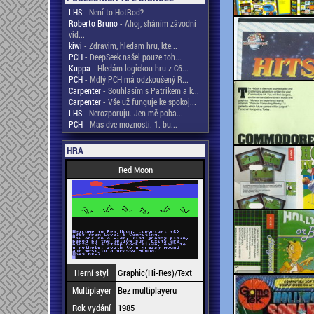
LHS
- Není to HotRod?
Roberto Bruno
- Ahoj, sháním závodní
vid...
kiwi
- Zdravim, hledam hru, kte...
PCH
- DeepSeek našel pouze toh...
Kuppa
- Hledám logickou hru z C6...
PCH
- Mdlý PCH má odzkoušený R...
Carpenter
- Souhlasím s Patrikem a k...
Carpenter
- Vše už funguje ke spokoj...
LHS
- Nerozporuju. Jen mě poba...
PCH
- Mas dve moznosti. 1. bu...
HRA
Red Moon
Herní styl
Graphic(Hi-Res)/Text
Multiplayer
Bez multiplayeru
Rok vydání
1985