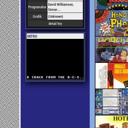
David Williamson,
Programátor
Simon ...
Grafik
(Unknown)
detail hry
INTRO