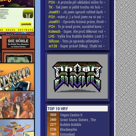
PCH
- A protože při ukládání ničím fo ~
TK
- Tak jsem si ještě trochu víc hrá ~
Josef01
- Já jsem upravil vzhled šach ~
PCH
- mám ji ;) a hral jsem na ni asi ~
Josef01
- Opravdu krásná práce, člově ~
PCH
- To je snad první, sociálně kons ~
Kokesch
- Super. Ale proč děkovat rod ~
LHS
- Vyšla hra Bubble Bobble: Lost C ~
Sillicon
- Toto je opravdu utlimátní ~
sc128
- Super práce! Děkuji. Chybí mi ~
TOP 10 HRY
3559
Vegas Casino II
2400
Great Giana Sisters , The
2277
Bubble Bobble
2136
Blackwyche
1981
Entombed