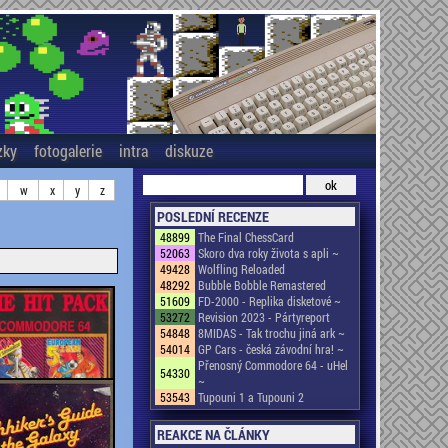
zky
fotogalerie
intra
diskuze
w
x
y
z
POSLEDNÍ RECENZE
48899
The Final ChessCard
52063
Skoro dva roky života s apli ~
49428
Wolfling Reloaded
48292
Bubble Bobble Remastered
51609
FD-2000 - Replika disketové ~
53272
Revision 2023 - Pártyreport
54848
8MIDAS - Tak trochu jiná ark ~
54014
GP Cars - česká závodní hra! ~
Přenosný Commodore 64 - uHel
54330
~
53543
Tupouni 1 a Tupouni 2
REAKCE NA ČLÁNKY