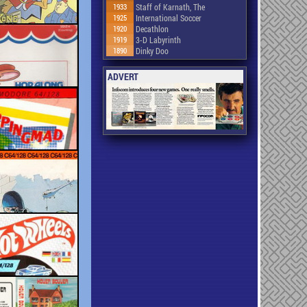
1933
Staff of Karnath, The
1925
International Soccer
1920
Decathlon
1919
3-D Labyrinth
1890
Dinky Doo
ADVERT