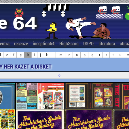
entra
recenze
inception64
HighScore
DSPD
literatura
obrá
d
e
f
g
h
i
j
k
l
m
n
o
p
q
r
s
t
u
v
Y HER KAZET A DISKET
1
0