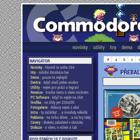
novinky
utility
hry
dema
d
#
a
b
c
NAVIGÁTOR
Novinky
- hlavně ze světa C64
PŘEBAL
Hry
- solidní databáze her
Dema
- pouze ta nejlepší
Dentra
- když stačí jeden soubor
Utility
- nejen pro práci a legraci
Recenze
- trocha textu o všem možném
PC Software
- když to nejde na C64
Grafika
- ne vždy jen 320x200
Fotogalerie
- důkazy nejen z akcí
Intra
- ty začátky! ... a mnohdy několik
Reklama
- na ticho dňies .. a na hry taky
Covery
- diskety zabalené v obrázku
Diskuze
- o všem, o ničem a tak
POSLEDNÍCH 10 Z DISKUZE