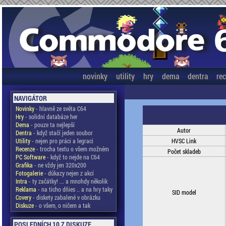
novinky
utility
hry
dema
dentra
re
NAVIGÁTOR
Novinky
- hlavně ze světa C64
Hry
- solidní databáze her
Dema
- pouze ta nejlepší
Autor
Dentra
- když stačí jeden soubor
Utility
- nejen pro práci a legraci
HVSC Link
Recenze
- trocha textu o všem možném
Počet skladeb
PC Software
- když to nejde na C64
Grafika
- ne vždy jen 320x200
Fotogalerie
- důkazy nejen z akcí
Intra
- ty začátky! ... a mnohdy několik
Reklama
- na ticho dňies .. a na hry taky
SID model
Covery
- diskety zabalené v obrázku
Diskuze
- o všem, o ničem a tak
POSLEDNÍCH 10 Z DISKUZE