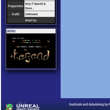
Terry P. Barrett &
Programátor
Steve...
Grafik
(Unknown)
detail hry
INTRO
Hardcode and datamining by 