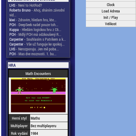
Clock
LHS
- Není to HotRod?
Roberto Bruno
- Ahoj, sháním závodní
Load Adresa
vid...
Init / Play
kiwi
- Zdravim, hledam hru, kte...
Velikost
PCH
- DeepSeek našel pouze toh...
Kuppa
- Hledám logickou hru z C6...
PCH
- Mdlý PCH má odzkoušený R...
Carpenter
- Souhlasím s Patrikem a k...
Carpenter
- Vše už funguje ke spokoj...
LHS
- Nerozporuju. Jen mě poba...
PCH
- Mas dve moznosti. 1. bu...
HRA
Math Encounters
Herní styl
Maths
Multiplayer
Bez multiplayeru
Rok vydání
1984