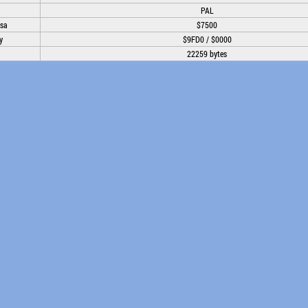
PAL
sa
$7500
y
$9FD0 / $0000
22259 bytes