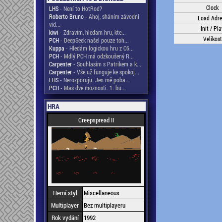
Clock
LHS
- Není to HotRod?
Roberto Bruno
- Ahoj, sháním závodní
Load Adre
vid...
Init / Pla
kiwi
- Zdravim, hledam hru, kte...
Velikost
PCH
- DeepSeek našel pouze toh...
Kuppa
- Hledám logickou hru z C6...
PCH
- Mdlý PCH má odzkoušený R...
Carpenter
- Souhlasím s Patrikem a k...
Carpenter
- Vše už funguje ke spokoj...
LHS
- Nerozporuju. Jen mě poba...
PCH
- Mas dve moznosti. 1. bu...
HRA
Creepspread II
Herní styl
Miscellaneous
Multiplayer
Bez multiplayeru
Rok vydání
1992