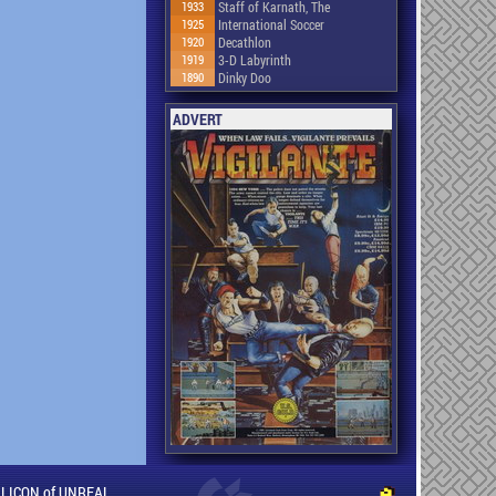
1933
Staff of Karnath, The
1925
International Soccer
1920
Decathlon
1919
3-D Labyrinth
1890
Dinky Doo
ADVERT
ILLICON of UNREAL