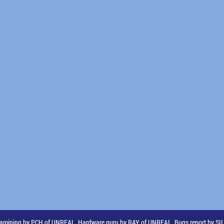
amining by PCH of UNREAL, Hardware guru by RAY of UNREAL, Bugs report by S