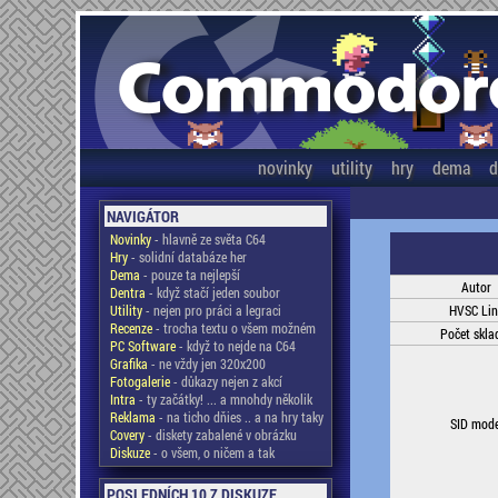
novinky
utility
hry
dema
d
NAVIGÁTOR
Novinky
- hlavně ze světa C64
Hry
- solidní databáze her
Dema
- pouze ta nejlepší
Autor
Dentra
- když stačí jeden soubor
Utility
- nejen pro práci a legraci
HVSC Lin
Recenze
- trocha textu o všem možném
Počet skla
PC Software
- když to nejde na C64
Grafika
- ne vždy jen 320x200
Fotogalerie
- důkazy nejen z akcí
Intra
- ty začátky! ... a mnohdy několik
Reklama
- na ticho dňies .. a na hry taky
SID mode
Covery
- diskety zabalené v obrázku
Diskuze
- o všem, o ničem a tak
POSLEDNÍCH 10 Z DISKUZE