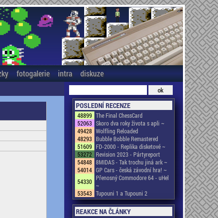
zky
fotogalerie
intra
diskuze
POSLEDNÍ RECENZE
48899
The Final ChessCard
52063
Skoro dva roky života s apli ~
49428
Wolfling Reloaded
48293
Bubble Bobble Remastered
51609
FD-2000 - Replika disketové ~
53272
Revision 2023 - Pártyreport
54848
8MIDAS - Tak trochu jiná ark ~
54014
GP Cars - česká závodní hra! ~
Přenosný Commodore 64 - uHel
54330
~
53543
Tupouni 1 a Tupouni 2
REAKCE NA ČLÁNKY