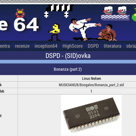
entra
recenze
inception64
HighScore
DSPD
literatura
obrá
DSPD - (SID)ovka
Bonanza (part 2)
Linus Nielsen
k
MUSICIANS/B/Boogaloo/Bonanza_part_2.sid
deb
1
l