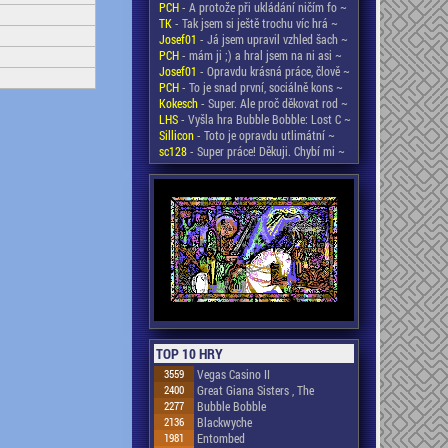
PCH
- A protože při ukládání ničím fo ~
TK
- Tak jsem si ještě trochu víc hrá ~
Josef01
- Já jsem upravil vzhled šach ~
PCH
- mám ji ;) a hral jsem na ni asi ~
Josef01
- Opravdu krásná práce, člově ~
PCH
- To je snad první, sociálně kons ~
Kokesch
- Super. Ale proč děkovat rod ~
LHS
- Vyšla hra Bubble Bobble: Lost C ~
Sillicon
- Toto je opravdu utlimátní ~
sc128
- Super práce! Děkuji. Chybí mi ~
TOP 10 HRY
3559
Vegas Casino II
2400
Great Giana Sisters , The
2277
Bubble Bobble
2136
Blackwyche
1981
Entombed