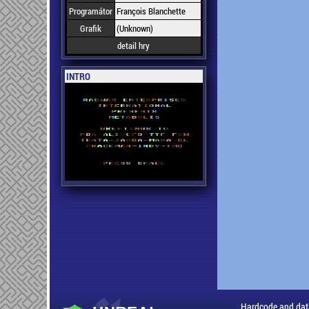
Programátor
François Blanchette
Grafik
(Unknown)
detail hry
INTRO
Hardcode and dat