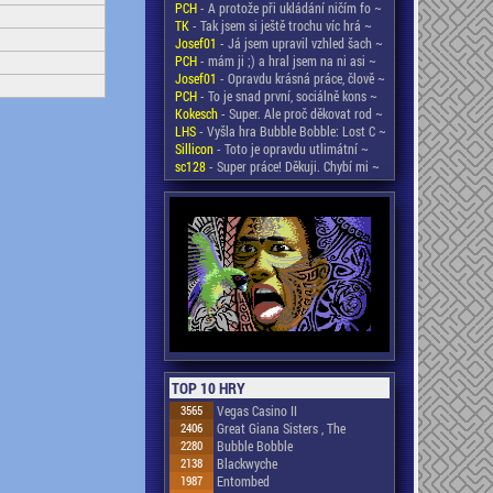
PCH
- A protože při ukládání ničím fo ~
TK
- Tak jsem si ještě trochu víc hrá ~
Josef01
- Já jsem upravil vzhled šach ~
PCH
- mám ji ;) a hral jsem na ni asi ~
Josef01
- Opravdu krásná práce, člově ~
PCH
- To je snad první, sociálně kons ~
Kokesch
- Super. Ale proč děkovat rod ~
LHS
- Vyšla hra Bubble Bobble: Lost C ~
Sillicon
- Toto je opravdu utlimátní ~
sc128
- Super práce! Děkuji. Chybí mi ~
TOP 10 HRY
3565
Vegas Casino II
2406
Great Giana Sisters , The
2280
Bubble Bobble
2138
Blackwyche
1987
Entombed