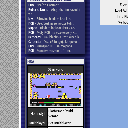
Clock
LHS
- Není to HotRod?
Roberto Bruno
- Ahoj, sháním závodní
Load Adr
vid...
Init / Pl
kiwi
- Zdravim, hledam hru, kte...
Velikos
PCH
- DeepSeek našel pouze toh...
Kuppa
- Hledám logickou hru z C6...
PCH
- Mdlý PCH má odzkoušený R...
Carpenter
- Souhlasím s Patrikem a k...
Carpenter
- Vše už funguje ke spokoj...
LHS
- Nerozporuju. Jen mě poba...
PCH
- Mas dve moznosti. 1. bu...
HRA
Otherworld
Platformer (Multi
Herní styl
Screen)
Multiplayer
Bez multiplayeru