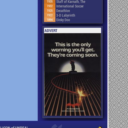
1935
Staff of Karnath, The
1932
International Soccer
1925
Decathlon
1922
3-D Labyrinth
1894
Dinky Doo
ADVERT
ILLICON of UNREAL