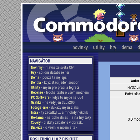
novinky
utility
hry
dema
d
NAVIGÁTOR
Novinky
- hlavně ze světa C64
Hry
- solidní databáze her
Dema
- pouze ta nejlepší
Autor
Dentra
- když stačí jeden soubor
Utility
- nejen pro práci a legraci
HVSC Li
Recenze
- trocha textu o všem možném
Počet skl
PC Software
- když to nejde na C64
Grafika
- ne vždy jen 320x200
Fotogalerie
- důkazy nejen z akcí
Intra
- ty začátky! ... a mnohdy několik
Reklama
- na ticho dňies .. a na hry taky
SID mod
Covery
- diskety zabalené v obrázku
Diskuze
- o všem, o ničem a tak
POSLEDNÍCH 10 Z DISKUZE