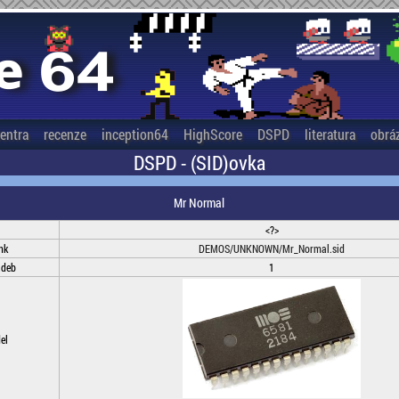
entra
recenze
inception64
HighScore
DSPD
literatura
obrá
DSPD - (SID)ovka
Mr Normal
<?>
nk
DEMOS/UNKNOWN/Mr_Normal.sid
adeb
1
el