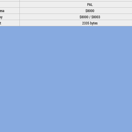
PAL
esa
$8000
ay
$8000 / $8003
t
2335 bytes