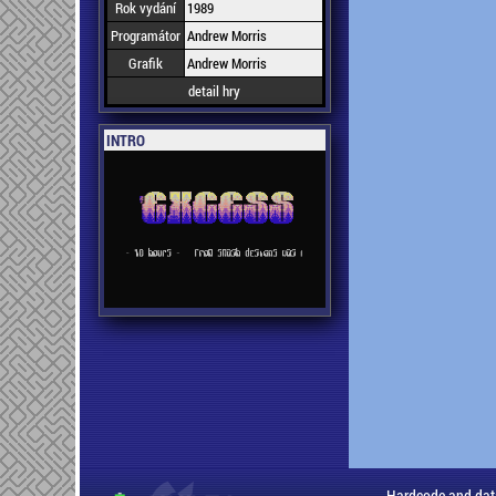
Rok vydání
1989
Programátor
Andrew Morris
Grafik
Andrew Morris
detail hry
INTRO
Hardcode and dat