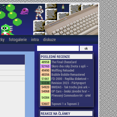
zky
fotogalerie
intra
diskuze
POSLEDNÍ RECENZE
48958
The Final ChessCard
52163
Skoro dva roky života s apli ~
49490
Wolfling Reloaded
48356
Bubble Bobble Remastered
51661
FD-2000 - Replika disketové ~
53336
Revision 2023 - Pártyreport
54920
8MIDAS - Tak trochu jiná ark ~
54068
GP Cars - česká závodní hra! ~
Přenosný Commodore 64 - uHel
54384
~
53607
Tupouni 1 a Tupouni 2
REAKCE NA ČLÁNKY