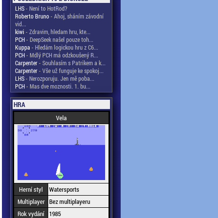
LHS
- Není to HotRod?
Roberto Bruno
- Ahoj, sháním závodní
vid...
kiwi
- Zdravim, hledam hru, kte...
PCH
- DeepSeek našel pouze toh...
Kuppa
- Hledám logickou hru z C6...
PCH
- Mdlý PCH má odzkoušený R...
Carpenter
- Souhlasím s Patrikem a k...
Carpenter
- Vše už funguje ke spokoj...
LHS
- Nerozporuju. Jen mě poba...
PCH
- Mas dve moznosti. 1. bu...
HRA
Vela
Herní styl
Watersports
Multiplayer
Bez multiplayeru
Rok vydání
1985