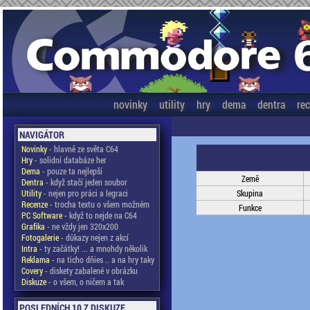
novinky
utility
hry
dema
dentra
re
NAVIGÁTOR
Novinky
- hlavně ze světa C64
Hry
- solidní databáze her
Dema
- pouze ta nejlepší
Země
Dentra
- když stačí jeden soubor
Utility
- nejen pro práci a legraci
Skupina
Recenze
- trocha textu o všem možném
Funkce
PC Software
- když to nejde na C64
Grafika
- ne vždy jen 320x200
Fotogalerie
- důkazy nejen z akcí
Intra
- ty začátky! ... a mnohdy několik
Reklama
- na ticho dňies .. a na hry taky
Covery
- diskety zabalené v obrázku
Diskuze
- o všem, o ničem a tak
POSLEDNÍCH 10 Z DISKUZE