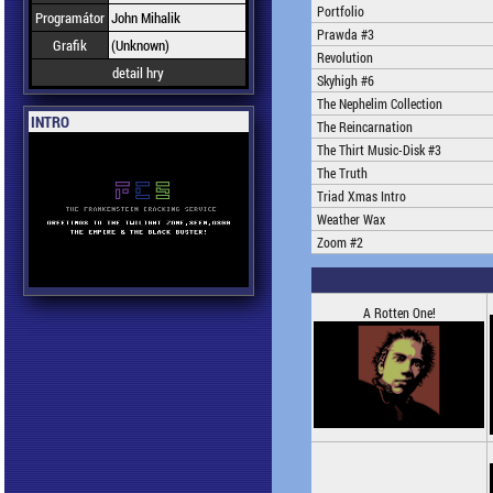
Portfolio
Programátor
John Mihalik
Prawda #3
Grafik
(Unknown)
Revolution
detail hry
Skyhigh #6
The Nephelim Collection
INTRO
The Reincarnation
The Thirt Music-Disk #3
The Truth
Triad Xmas Intro
Weather Wax
Zoom #2
A Rotten One!