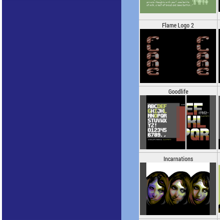
Flame Logo 2
Goodlife
Incarnations