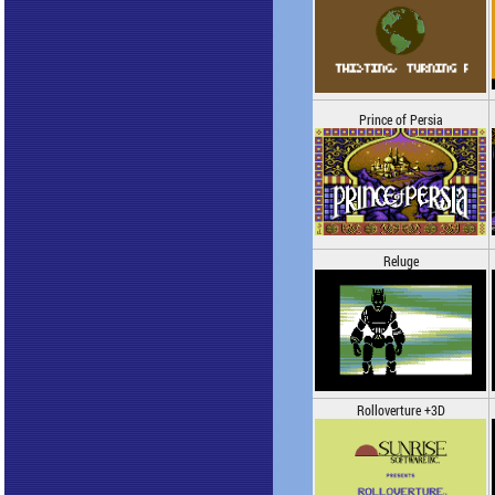
Prince of Persia
Reluge
Rolloverture +3D