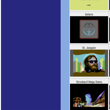
Solaris
St. Joaquin
Stronkard Mega Demo