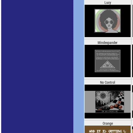
Lucy
Mindexpander
No Control
Orange