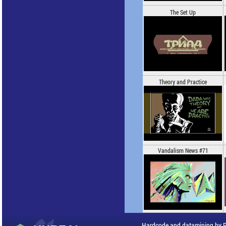
The Set Up
Theory and Practice
Vandalism News #71
Hardcode and datamining by 