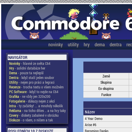
novinky
utility
hry
dema
dentra
re
NAVIGÁTOR
Novinky
- hlavně ze světa C64
Hry
- solidní databáze her
Dema
- pouze ta nejlepší
Země
Dentra
- když stačí jeden soubor
Utility
- nejen pro práci a legraci
Skupina
Recenze
- trocha textu o všem možném
Ex-skupina
PC Software
- když to nejde na C64
Funkce
Grafika
- ne vždy jen 320x200
Fotogalerie
- důkazy nejen z akcí
Intra
- ty začátky! ... a mnohdy několik
Reklama
- na ticho dňies .. a na hry taky
Název
Covery
- diskety zabalené v obrázku
4 Year Demo
Diskuze
- o všem, o ničem a tak
Arise #6
POSLEDNÍCH 10 Z DISKUZE
Becoming Danko