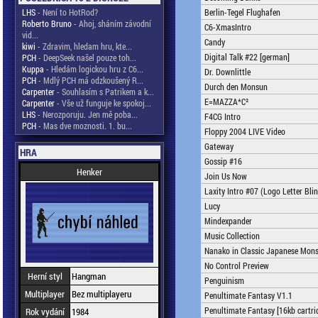
LHS
- Není to HotRod?
Berlin-Tegel Flughafen
Roberto Bruno
- Ahoj, sháním závodní
C6-XmasIntro
vid...
Candy
kiwi
- Zdravim, hledam hru, kte...
Digital Talk #22 [german]
PCH
- DeepSeek našel pouze toh...
Kuppa
- Hledám logickou hru z C6...
Dr. Downlittle
PCH
- Mdlý PCH má odzkoušený R...
Durch den Monsun
Carpenter
- Souhlasím s Patrikem a k...
E=MAZZA*C²
Carpenter
- Vše už funguje ke spokoj...
LHS
- Nerozporuju. Jen mě poba...
F4CG Intro
PCH
- Mas dve moznosti. 1. bu...
Floppy 2004 LIVE Video
Gateway
HRA
Gossip #16
Henker
Join Us Now
Laxity Intro #07 (Logo Letter Blin
Lucy
Mindexpander
Music Collection
Nanako in Classic Japanese Mons
No Control Preview
Herní styl
Hangman
Penguinism
Multiplayer
Bez multiplayeru
Penultimate Fantasy V1.1
Penultimate Fantasy [16kb cartri
Rok vydání
1984