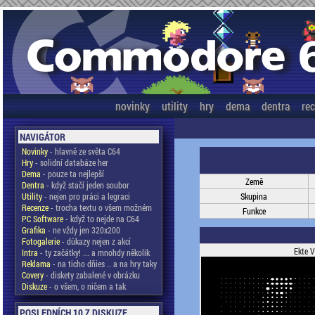
novinky
utility
hry
dema
dentra
re
NAVIGÁTOR
Novinky
- hlavně ze světa C64
Hry
- solidní databáze her
Dema
- pouze ta nejlepší
Země
Dentra
- když stačí jeden soubor
Utility
- nejen pro práci a legraci
Skupina
Recenze
- trocha textu o všem možném
Funkce
PC Software
- když to nejde na C64
Grafika
- ne vždy jen 320x200
Fotogalerie
- důkazy nejen z akcí
Ekte V
Intra
- ty začátky! ... a mnohdy několik
Reklama
- na ticho dňies .. a na hry taky
Covery
- diskety zabalené v obrázku
Diskuze
- o všem, o ničem a tak
POSLEDNÍCH 10 Z DISKUZE