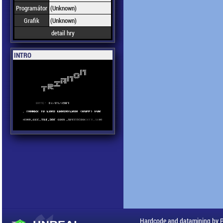
Programátor
(Unknown)
Grafik
(Unknown)
detail hry
INTRO
Hardcode and datamining by 