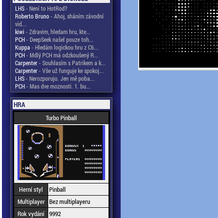
LHS
- Není to HotRod?
Roberto Bruno
- Ahoj, sháním závodní
vid...
kiwi
- Zdravim, hledam hru, kte...
PCH
- DeepSeek našel pouze toh...
Kuppa
- Hledám logickou hru z C6...
PCH
- Mdlý PCH má odzkoušený R...
Carpenter
- Souhlasím s Patrikem a k...
Carpenter
- Vše už funguje ke spokoj...
LHS
- Nerozporuju. Jen mě poba...
PCH
- Mas dve moznosti. 1. bu...
HRA
Turbo Pinball
Herní styl
Pinball
Multiplayer
Bez multiplayeru
Rok vydání
9992