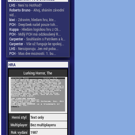
LHS
- Není to HotRod?
Roberto Bruno
- Ahoj, sháním závodní
vid...
kiwi
- Zdravim, hledam hru, kte...
PCH
- DeepSeek našel pouze toh...
Kuppa
- Hledám logickou hru z C6...
PCH
- Mdlý PCH má odzkoušený R...
Carpenter
- Souhlasím s Patrikem a k...
Carpenter
- Vše už funguje ke spokoj...
LHS
- Nerozporuju. Jen mě poba...
PCH
- Mas dve moznosti. 1. bu...
HRA
Lurking Horror, The
Herní styl
Text only
Multiplayer
Bez multiplayeru
Rok vydání
1987