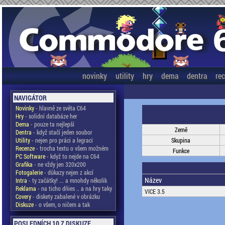
novinky
utility
hry
dema
dentra
re
NAVIGÁTOR
Novinky
- hlavně ze světa C64
Hry
- solidní databáze her
Dema
- pouze ta nejlepší
Země
Dentra
- když stačí jeden soubor
Utility
- nejen pro práci a legraci
Skupina
Recenze
- trocha textu o všem možném
Funkce
PC Software
- když to nejde na C64
Grafika
- ne vždy jen 320x200
Fotogalerie
- důkazy nejen z akcí
Název
Intra
- ty začátky! ... a mnohdy několik
Reklama
- na ticho dňies .. a na hry taky
VICE 3.5
Covery
- diskety zabalené v obrázku
Diskuze
- o všem, o ničem a tak
POSLEDNÍCH 10 Z DISKUZE